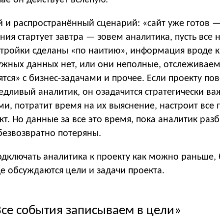
ае он действует вслепую.
 и распространённый сценарий: «сайт уже готов 
ия стартует завтра — зовем аналитика, пусть все н
астройки сделаны «по наитию», информация вроде к
нужных данных нет, или они неполные, отслеживае
тся» с бизнес-задачами и прочее. Если проекту пов
едливый аналитик, он озадачится стратегически в
и, потратит время на их выяснение, настроит все 
т. Но данные за все это время, пока аналитик раз
 безвозвратно потеряны.
дключать аналитика к проекту как можно раньше, 
где обсуждаются цели и задачи проекта.
Все события записываем в цели»