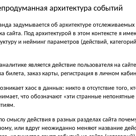
епродуманная архитектура событий
анда задумывается об архитектуре отслеживаемых 
ка сайта. Под архитектурой в этом контексте я име
ктуру и нейминг параметров (действий, категорий
налитике является действие пользователя на сайте
а билета, заказ карты, регистрация в личном кабин
озникает хаос в данных: никто в отсутствие того, к
нимает, что обозначают «эти странные непонятные
ытиям.
по смыслу действия в разных разделах сайта почем
ному, или вдруг неожиданно меняют название дейс