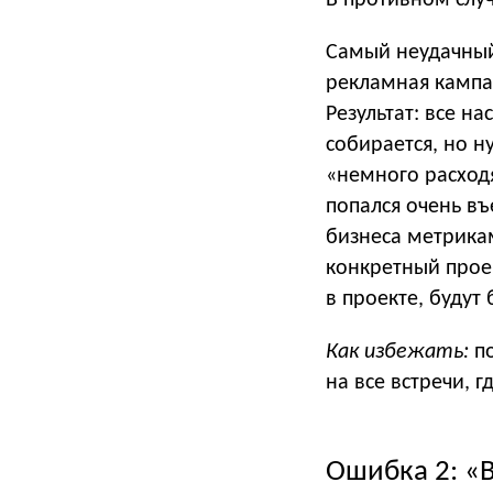
В противном случ
Самый неудачный
рекламная кампан
Результат: все н
собирается, но 
«немного расходя
попался очень въ
бизнеса метрикам
конкретный проек
в проекте, будут
Как избежать:
по
на все встречи, 
Ошибка 2: «