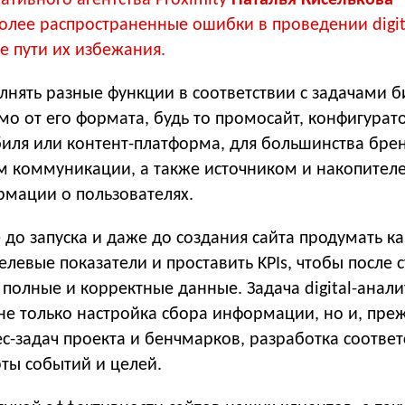
ативного агентства Proximity
Наталья Киселькова
олее распространенные ошибки в проведении digit
е пути их избежания.
нять разные функции в соответствии с задачами б
о от его формата, будь то промосайт, конфигурат
иля или контент-платформа, для большинства бре
ом коммуникации, а также источником и накопител
мации о пользователях.
до запуска и даже до создания сайта продумать ка
целевые показатели и проставить KPIs, чтобы после 
 полные и корректные данные. Задача digital-анал
не только настройка сбора информации, но и, преж
с-задач проекта и бенчмарков, разработка соотве
ты событий и целей.