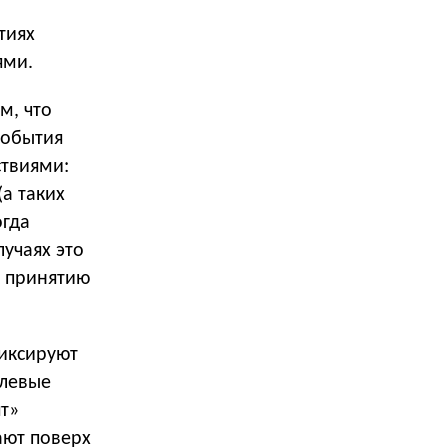
тиях
ями.
м, что
события
ствиями:
(а таких
огда
лучаях это
к принятию
фиксируют
улевые
ят»
ают поверх