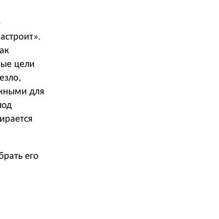
—
астроит».
ак
мые цели
езло,
ажными для
под
бирается
брать его