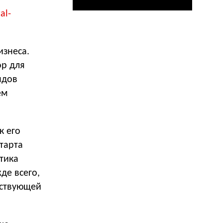
al-
изнеса.
ор для
ндов
ем
к его
старта
итика
де всего,
тствующей