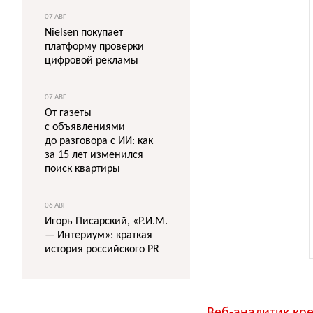
07 АВГ
Nielsen покупает
платформу проверки
цифровой рекламы
07 АВГ
От газеты
с объявлениями
до разговора с ИИ: как
за 15 лет изменился
поиск квартиры
06 АВГ
Игорь Писарский, «Р.И.М.
— Интериум»: краткая
история российского PR