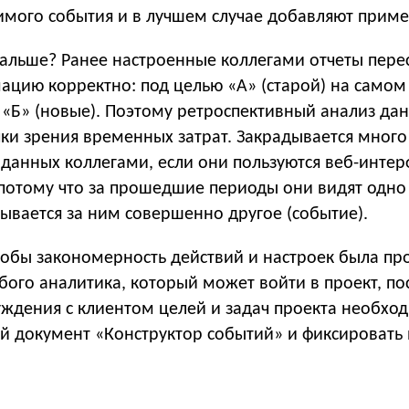
чимого события и в лучшем случае добавляют приме
дальше? Ранее настроенные коллегами отчеты пере
ацию корректно: под целью «А» (старой) на самом
 «Б» (новые). Поэтому ретроспективный анализ да
чки зрения временных затрат. Закрадывается мног
 данных коллегами, если они пользуются веб-инте
, потому что за прошедшие периоды они видят одно
крывается за ним совершенно другое (событие).
обы закономерность действий и настроек была пр
бого аналитика, который может войти в проект, по
уждения с клиентом целей и задач проекта необхо
ый документ «Конструктор событий» и фиксировать