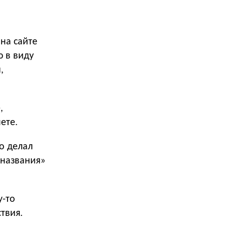
на сайте
ю в виду
,
,
ете.
то делал
 названия»
у-то
твия.