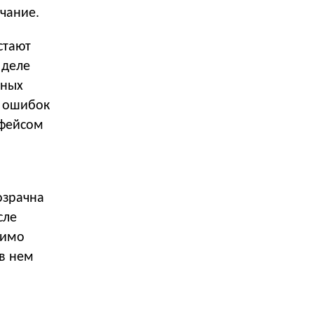
чание.
стают
 деле
нных
о ошибок
рфейсом
озрачна
сле
димо
 в нем