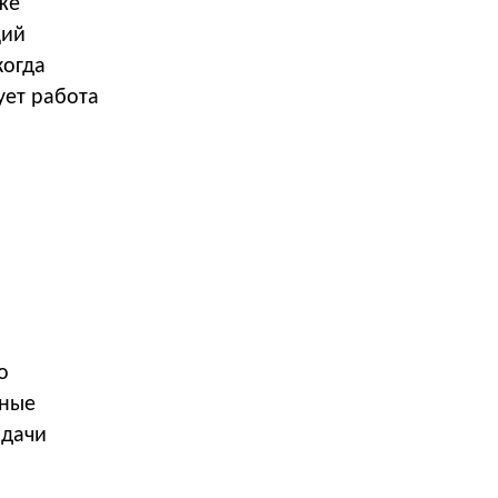
же
щий
когда
ует работа
о
жные
адачи