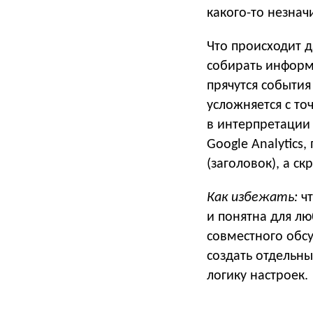
какого-то незна
Что происходит 
собирать информ
прячутся события
усложняется с то
в интерпретации
Google Analytics
(заголовок), а с
Как избежать:
чт
и понятна для лю
совместного обс
создать отдельн
логику настроек.