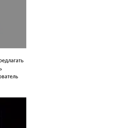
редлагать
ь
ователь