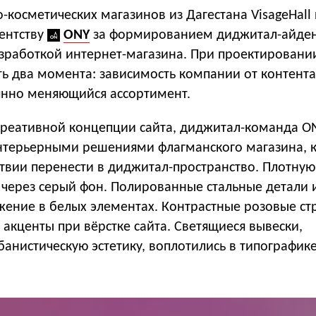
косметических магазинов из Дагестана VisageHall
гентству
ONY
за формированием диджитал-айден
зработкой интернет-магазина. При проектировании
ь два момента: зависимость компании от контента
янно меняющийся ассортимент.
креативной концепции сайта, диджитал-команда O
нтерьерными решениями флагманского магазина, 
твии перенести в диджитал-пространство. Плотную 
 через серый фон. Полированные стальные детали 
жение в белых элементах. Контрастные розовые ст
 акценты при вёрстке сайта. Светящиеся вывески,
анистическую эстетику, воплотились в типографик