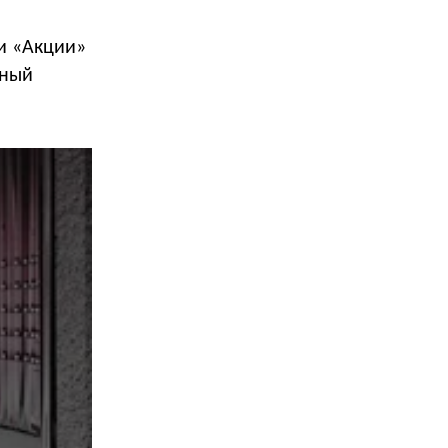
 и «Акции»
тный