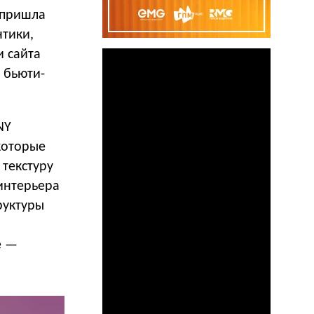
 пришла
тики,
 сайта
 бьюти-
NY
которые
текстуру
интерьера
руктуры
е —