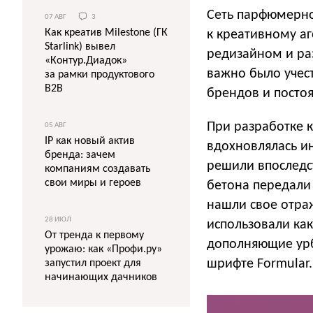
Сеть парфюмерно-
07 АВГ
3
Как креатив Milestone (ГК
к креативному а
Starlink) вывел
редизайном и ра
«Контур.Диадок»
важно было учест
за рамки продуктового
B2B
брендов и посто
При разработке 
05 АВГ
IP как новый актив
вдохновлялась и
бренда: зачем
решили впоследс
компаниям создавать
свои миры и героев
бетона передали
нашли свое отра
28 ИЮЛ
использовали как
От тренда к первому
дополняющие урб
урожаю: как «Профи.ру»
шрифте Formular.
запустил проект для
начинающих дачников