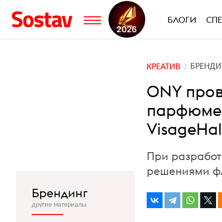
БЛОГИ
СП
БРЕНДИ
КРЕАТИВ
ONY пров
парфюмер
VisageHal
При разработ
решениями фл
Брендинг
другие материалы