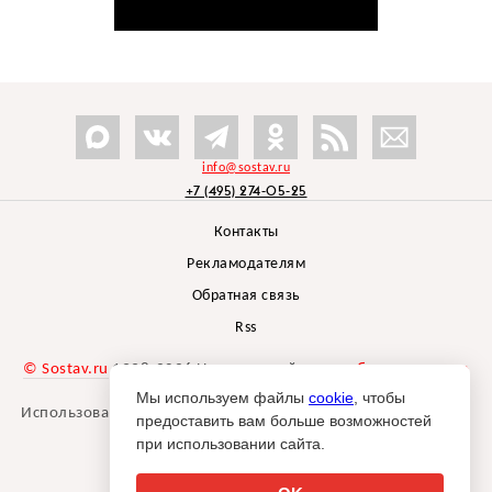
info@sostav.ru
+7 (495) 274-05-25
Контакты
Рекламодателям
Обратная связь
Rss
© Sostav.ru
1998-2026 Независимый проект
брендингового
агентства Depot
Мы используем файлы
cookie
, чтобы
Использование материалов Sostav.ru допустимо только при
предоставить вам больше возможностей
указании источника.
при использовании сайта.
Дизайн сайта -
Liqium
.
18+