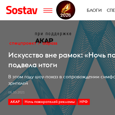
БЛОГИ
СП
спецпроект
adpass
Искусство вне рамок: «Ночь 
подвела итоги
В этом году шоу-показ в сопровождении симфо
зрителей
06.10.2021
АКАР
Ночь пожирателей рекламы
НРФ