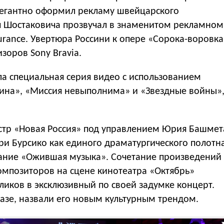
легантно оформил рекламу швейцарского
я Шостаковича прозвучал в знаменитом рекламном
urance. Увертюра Россини к опере «Сорока-воровка
зоров Sony Bravia.
а специальная серия видео с использованием
на», «Миссия невыполнима» и «Звездные войны»
стр «Новая Россия» под управлением Юрия Башмет
и Бурсико как единого драматургического полотна
вание «Ожившая музыка». Сочетание произведений
композиторов на сцене кинотеатра «Октябрь»
иков в эксклюзивный по своей задумке концерт.
казе, назвали его новым культурным трендом.