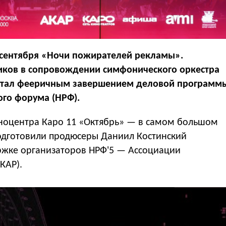
 сентября «Ночи пожирателей рекламы».
иков в сопровождении симфонического оркестра
 стал фееричным завершением деловой программ
го форума (НРФ).
ноцентра Каро 11 «Октябрь» — в самом большом
одготовили продюсеры Даниил Костинский
жке организаторов НРФ'5 — Ассоциации
КАР).