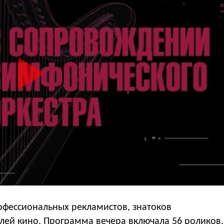
офессиональных рекламистов, знатоков
елей кино. Программа вечера включала 56 роликов.