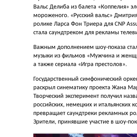
Вальс Делиба из балета «Коппелия» э
мороженого. «Русский вальс» Дмитри
ролике Ларса Фон Триера для CNP Ass
стала саундтреком для рекламы телеви
Важным дополнением шоу-показа стал
музыки из фильмов «Мужчина и женщи
а также сериала «Игра престолов».
Государственный симфонический орке
раскрыл синематику проекта Жана Мар
Творческий эксперимент получил наз
российских, немецких и итальянских 
превращает саундтреки рекламных рол
Зрители, принявшие участие в шоу-по