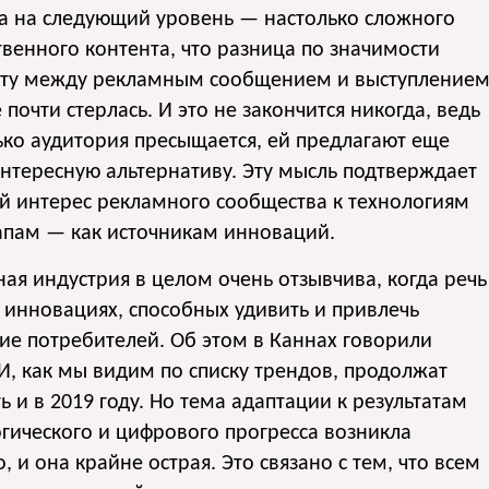
а на следующий уровень — настолько сложного
твенного контента, что разница по значимости
кту между рекламным сообщением и выступление
 почти стерлась. И это не закончится никогда, ведь
ько аудитория пресыщается, ей предлагают еще
нтересную альтернативу. Эту мысль подтверждает
й интерес рекламного сообщества к технологиям
апам — как источникам инноваций.
ая индустрия в целом очень отзывчива, когда речь
 инновациях, способных удивить и привлечь
е потребителей. Об этом в Каннах говорили
 И, как мы видим по списку трендов, продолжат
ь и в 2019 году. Но тема адаптации к результатам
гического и цифрового прогресса возникла
, и она крайне острая. Это связано с тем, что всем