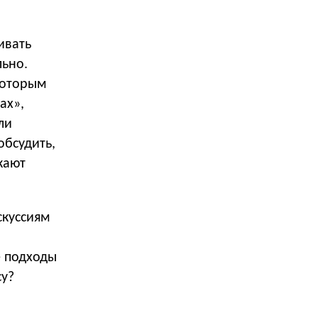
ивать
льно.
которым
ах»,
ли
обсудить,
кают
скуссиям
е подходы
су?