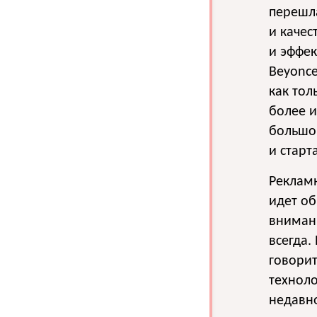
перешл
и качес
и эффе
Beyonce
как тол
более и
большо
и старт
Рекламн
идет об
внимани
всегда.
говорит
техноло
недавно