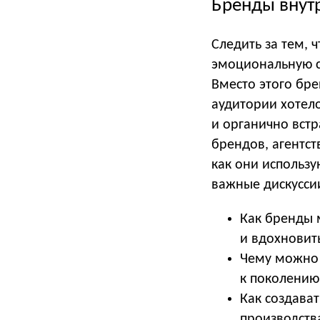
Бренды внут
Следить за тем, 
эмоциональную с
Вместо этого бр
аудитории хотел
и органично встр
брендов, агентс
как они использу
важные дискусси
Как бренды 
и вдохновит
Чему можно 
к поколению
Как создава
производства