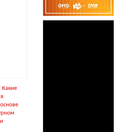
. Какие
ия
 основе
зурном
ли