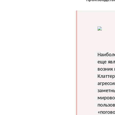
Наибол
еще явл
возник 
Клаттер
агресс
заметн
мирово
пользов
«погов