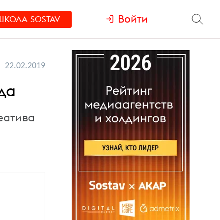
Войти
ШКОЛА
SOSTAV
22.02.2019
ода
еатива