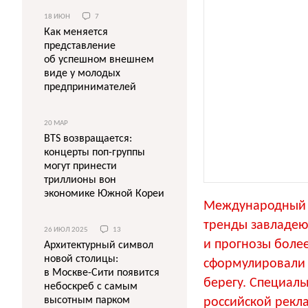
18 ИЮН
7
Как меняется
представление
об успешном внешнем
виде у молодых
предпринимателей
20 МАР
BTS возвращается:
концерты поп-группы
могут принести
триллионы вон
экономике Южной Кореи
Международный ф
тренды завладею
26 ИЮЛ 2025
13
и прогнозы более
Архитектурный символ
новой столицы:
сформулировал
в Москве-Сити появится
берегу. Специал
небоскреб с самым
высотным парком
российской рекл