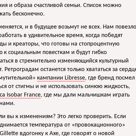
ия и образа счастливой семьи. Список можно
жать бесконечно.
меняется, и в будущее возьмут не всех. Нам повезл
работать в удивительное время, когда победят
ды и креаторы, что готовы на стопроцентную
 к социальным повесткам и будут гибко
аться в стремительно изменяющийся культурный
т. Ретроградам останется только хвататься за сердц
змутительной»
кампании Libresse
, где бренд посмел
ься от стигмы и не использовать синюю жидкость,
са Isobar France
, где мы дали мальчишкам играть
онами.
ли вы к изменениям? Это легко проверить. Если
однимается температура от «провокационного»
Gillette
вдогонку к
Axe
, где говорят о новой