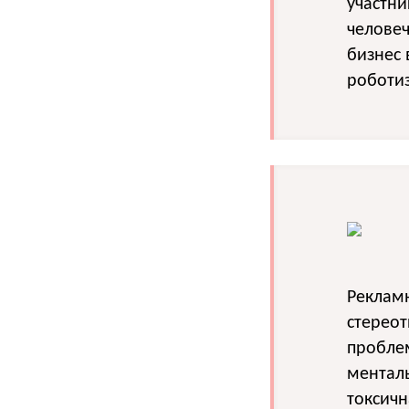
участни
человеч
бизнес 
роботиз
Реклам
стереот
проблем
менталь
токсичн