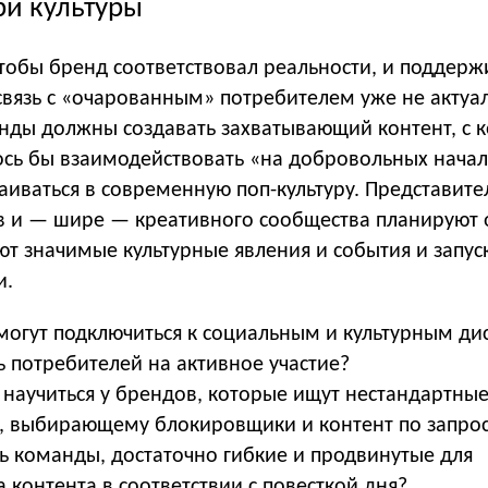
ри культуры
чтобы бренд соответствовал реальности, и поддерж
вязь с «очарованным» потребителем уже не актуа
енды должны создавать захватывающий контент, с 
ось бы взаимодействовать «на добровольных начал
аиваться в современную поп-культуру. Представите
тв и — шире — креативного сообщества планируют 
ют значимые культурные явления и события и запус
и.
могут подключиться к социальным и культурным ди
ь потребителей на активное участие?
научиться у брендов, которые ищут нестандартны
, выбирающему блокировщики и контент по запро
ть команды, достаточно гибкие и продвинутые для
 контента в соответствии с повесткой дня?