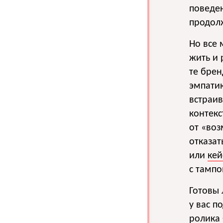
поведен
продол
Но все 
жить и 
те брен
эмпатию
встраив
контекс
от «во
отказат
или
кей
с тамп
Готовы 
у вас п
ролика 