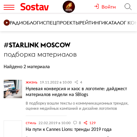
Войти
РАДИО
БЛОГИ
СПЕЦПРОЕКТЫ
РЕЙТИНГИ
КАТАЛОГ К
#
STARLINK MOSCOW
подборка материалов
Найдено 2 материала
жизнь
19.11.2022 в 10:00
4
Нулевая конверсия и хаос в логотипе: дайджест
материалов недели на SBlogs
В подборку вошли тексты о коммуникационных трендах,
оценке медийных кампаний и дизайне логотипов
стиль
22.02.2019 в 10:00
8
129
На пути к Cannes Lions: тренды 2019 года