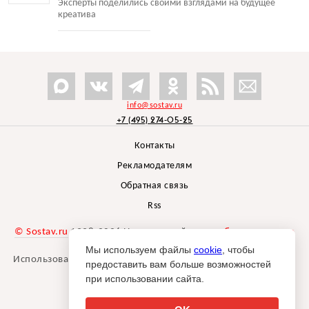
Эксперты поделились своими взглядами на будущее
креатива
info@sostav.ru
+7 (495) 274-05-25
Контакты
Рекламодателям
Обратная связь
Rss
© Sostav.ru
1998-2026 Независимый проект
брендингового
агентства Depot
Мы используем файлы
cookie
, чтобы
Использование материалов Sostav.ru допустимо только при
предоставить вам больше возможностей
указании источника.
при использовании сайта.
Дизайн сайта -
Liqium
.
18+