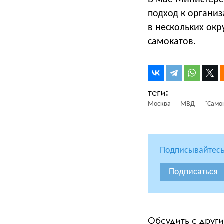
В мае Министерс
подход к органи
в нескольких ок
самокатов.
Москва
МВД
"Само
Подписывайтесь
Подписаться
Обсудить с друг