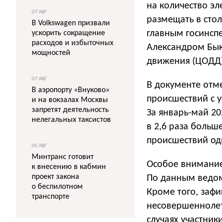
на количество э
07 АВГ
размещать в стол
В Volkswagen призвали
главным госинсп
ускорить сокращение
расходов и избыточных
Александром Бык
мощностей
движения (ЦОДД
07 АВГ
В документе отм
В аэропорту «Внуково»
происшествий с 
и на вокзалах Москвы
запретят деятельность
За январь-май 20
нелегальных таксистов
в 2,6 раза больш
происшествий од
05 АВГ
Минтранс готовит
Особое внимание
к внесению в кабмин
проект закона
По данным ведом
о беспилотном
Кроме того, заф
транспорте
несовершеннолет
случаях участник