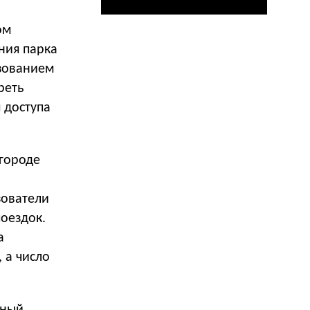
ом
ния парка
ьзованием
реть
 доступа
городе
зователи
оездок.
а
 а число