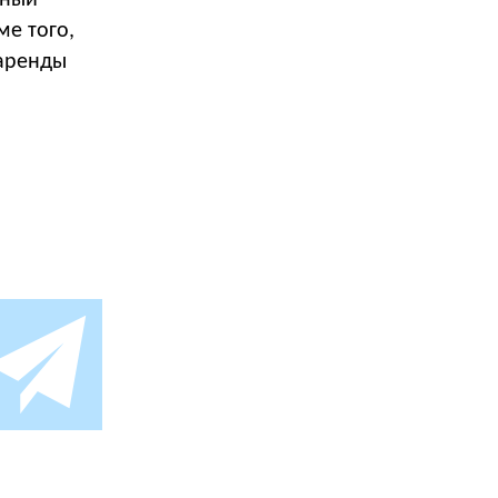
ный
ме того,
 аренды