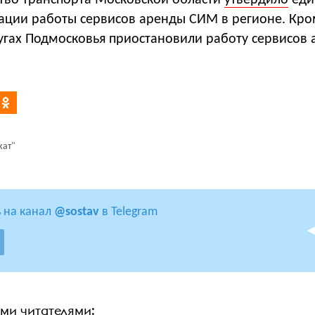
тво транспорта Московской области
утвердило
еди
зации работы сервисов аренды СИМ в регионе. Кро
ругах Подмосковья приостановили работу сервисов
кат"
 на канал
@sostav
в Telegram
ими читателями: