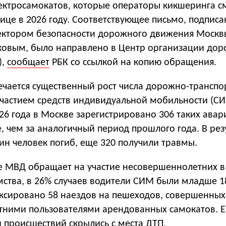
лектросамокатов, которые операторы кикшеринга с
ице в 2026 году. Соответствующее письмо, подпис
ектором безопасности дорожного движения Москв
овым, было направлено в Центр организации дор
),
сообщает
РБК со ссылкой на копию обращения.
ечается существенный рост числа дорожно-транспо
участием средств индивидуальной мобильности (СИ
26 года в Москве зарегистрировано 306 таких авари
е, чем за аналогичный период прошлого года. В рез
ин человек погиб, еще 320 получили травмы.
 МВД обращает на участие несовершеннолетних в 
ства, в 26% случаев водители СИМ были младше 18
иксировано 58 наездов на пешеходов, совершенных
ними пользователями арендованных самокатов. Е
и происшествий скрылись с места ДТП.