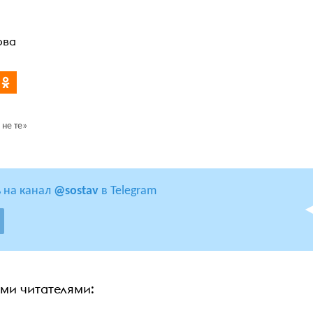
ова
не те»
 на канал
@sostav
в Telegram
ими читателями: