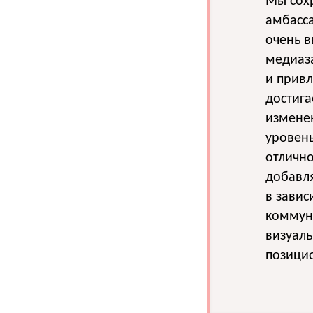
Мы сох
амбасса
очень в
медиаз
и прив
достига
измене
уровень
отличн
добавля
в завис
коммун
визуал
позици