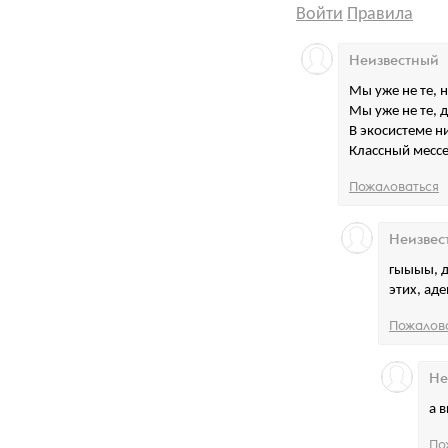
Войти
Правила
Неизвестный
Мы уже не те, 
Мы уже не те, 
В экосистеме н
Классный месс
Пожаловаться
Неизвес
гыыыы, д
этих, аде
Пожалов
Не
а 
По