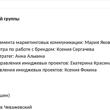
ой группы
амента маркетинговых коммуникации: Мария Яко
тра по работе с брендом: Ксения Сергачева
тратег: Анна Алькина
правления имиджевых проектов: Екатерина Красин
ления имиджевых проектов: Ксения Фокина
кшен)
ав Чеважевский