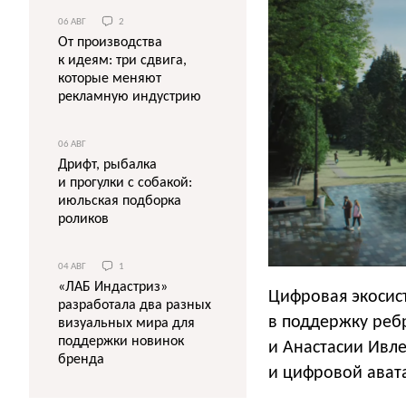
06 АВГ
2
От производства
к идеям: три сдвига,
которые меняют
рекламную индустрию
06 АВГ
Дрифт, рыбалка
и прогулки с собакой:
июльская подборка
роликов
04 АВГ
1
«ЛАБ Индастриз»
Цифровая экосис
разработала два разных
в поддержку реб
визуальных мира для
поддержки новинок
и Анастасии Ивл
бренда
и цифровой ават