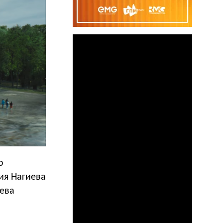
ю
ия Нагиева
ева