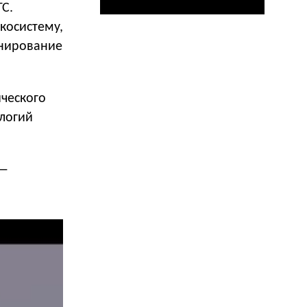
С.
косистему,
онирование
ческого
ологий
 —