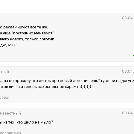
03.04
но рекламируют всё те же.
да ещё "постоянно меняемся".
ичего нового, только логотип.
едж, МТС!
тный
03.04
а ты по приколу что ли ток про новый лого пишешь? гугльни на досуге.
птов яичка и теперь все остальное харам? :)))))))
аться
известный
03.04
вы из тех, кто шило на мыло?
жаловаться