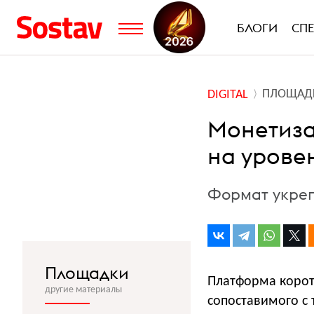
БЛОГИ
СП
ПЛОЩАД
DIGITAL
Монетиза
на урове
Формат укреп
Площадки
Платформа корот
другие материалы
сопоставимого с 