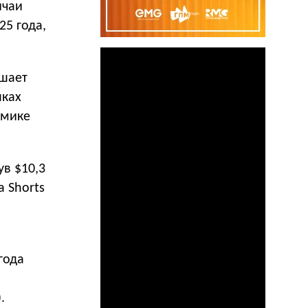
ичаи
25 года,
ышает
нках
амике
ув $10,3
а Shorts
года
.