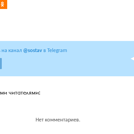
 на канал
@sostav
в Telegram
ими читателями:
Нет комментариев.