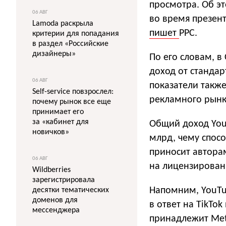
просмотра. Об э
06 АВГ
во время презент
Lamoda раскрыла
пишет
PPC.
критерии для попадания
в раздел «Российские
дизайнеры»
По его словам, в
доход от станда
06 АВГ
показатели также
Self-service повзрослел:
рекламного рынк
почему рынок все еще
принимает его
за «кабинет для
Общий доход You
новичков»
млрд, чему спосо
приносит авторам
06 АВГ
на лицензирован
Wildberries
зарегистрировала
Напомним, YouTub
десятки тематических
доменов для
в ответ на TikTok
мессенджера
принадлежит Met