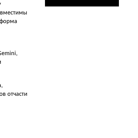
у
овместимы
атформа
emini,
и
а,
ов отчасти