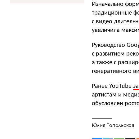
Изначально форм
традиционные фо
с видео длительн
увеличила макси
Руководство Goog
с развитием рек
а также с расши
генеративного в
Ранее YouTube
з
артистам и меди
обусловлен рост
Юлия Топольская