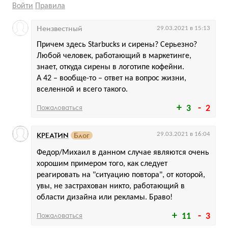
Войти
Правила
Неизвестный
29.03.2021 в 15:13
Причем здесь Starbucks и сирены? Серьезно?
Любой человек, работающий в маркетинге,
знает, откуда сирены в логотипе кофейни.
А 42 – вообще-то – ответ на вопрос жизни,
вселенной и всего такого.
Пожаловаться
3
2
КРЕАТИN
Блог
29.03.2021 в 16:04
Федор/Михаил в данном случае являются очень
хорошим примером того, как следует
реагировать на "ситуацию повтора", от которой,
увы, не застрахован никто, работающий в
области дизайна или рекламы. Браво!
Пожаловаться
11
3