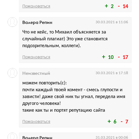
Пожаловаться
2
14
Валера Репин
30.03.2021 в 11:06
Что не кейс, то Михаил объясняется за
случайный плагиат) Это уже становится
подозрительным, коллеги).
Пожаловаться
10
17
Неизвестный
30.03.2021 в 17:18
можем повторить(с):
почти каждый твоей комент - смесь глупости и
зависти! даже свой ник ты угнал, передела имя
другого человека!
такие как ты и портят репутацию сайта
Пожаловаться
6
7
Валера Репин
31.03.2021 в 00:06