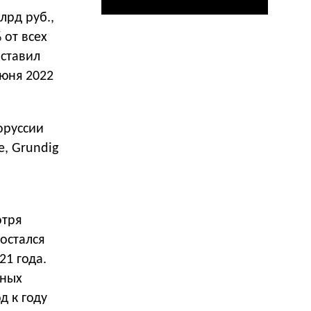
лрд руб.,
 от всех
оставил
июня 2022
оруссии
e, Grundig
отря
остался
21 года.
ьных
д к году