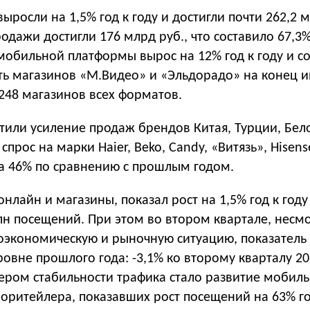
росли на 1,5% год к году и достигли почти 262,2 м
дажи достигли 176 млрд руб., что составило 67,3%
мобильной платформы вырос на 12% год к году и с
еть магазинов «М.Видео» и «Эльдорадо» на конец 
 248 магазинов всех форматов.
тили усиление продаж брендов Китая, Турции, Бел
спрос на марки Haier, Beko, Candy, «Витязь», Hisens
на 46% по сравнению с прошлым годом.
онлайн и магазины, показал рост на 1,5% год к году
лн посещений. При этом во втором квартале, несм
оэкономическую и рыночную ситуацию, показатель 
ровне прошлого года: -3,1% ко второму кварталу 20
ром стабильности трафика стало развитие мобил
оритейлера, показавших рост посещений на 63% го