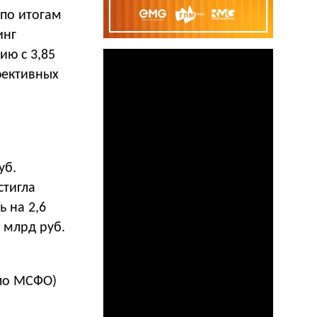
 по итогам
инг
ию с 3,85
фективных
уб.
стигла
ь на 2,6
7 млрд руб.
 по МСФО)