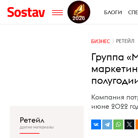
БЛОГИ
СП
РЕТЕЙЛ
БИЗНЕС
Группа «
маркетин
полугоди
Компания пот
июне 2022 го
Ретейл
другие материалы