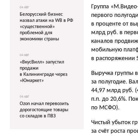
Группа «М.Видео
04 АВГ
Белорусский бизнес
первого полугоди
назвал атаки на WB в РФ
в проценте от выр
«существенной»
млрд руб. в перв
проблемой для
экономики страны
каналов продвиж
мобильную платф
04 АВГ
в распоряжении S
«ВкусВилл» запустил
продажи
Выручка группы в
в Калининграде через
«Юмаркет»
за полугодие. Ва
44,97 млрд руб. 
04 АВГ
п.п. до 20,6%. По
Ozon начал перевозить
по МСФО).
дорогостоящие товары
со складов в ПВЗ
Чистый убыток гр
за счёт роста пр