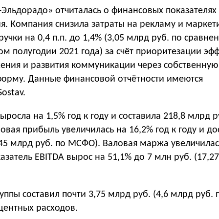
-Эльдорадо» отчиталась о финансовых показателях
я. Компания снизила затраты на рекламу и маркет
учки на 0,4 п.п. до 1,4% (3,05 млрд руб. по сравнен
ом полугодии 2021 года) за счёт приоритезации эф
ения и развития коммуникации через собственную
орму. Данные финансовой отчётности имеются
ostav.
ыросла на 1,5% год к году и составила 218,8 млрд р
ловая прибыль увеличилась на 16,2% год к году и до
(45 млрд руб. по МСФО). Валовая маржа увеличилас
казатель EBITDA вырос на 51,1% до 7 млн руб. (17,2
уппы составил почти 3,75 млрд руб. (4,6 млрд руб.
оцентных расходов.