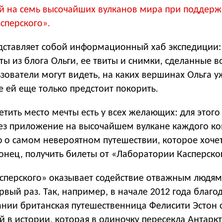
й на семь высочайших вулканов мира при поддерж
сперского».
ставляет собой информационный хаб экспедиции:
ы из блога Ольги, ее твиты и снимки, сделанные в
зователи могут видеть, на каких вершинах Ольга у
е ей еще только предстоит покорить.
тить место мечты есть у всех желающих: для этог
рез приложение на высочайшем вулкане каждого ко
ю о самом невероятном путешествии, которое хоче
онец, получить билеты от «Лаборатории Касперско
сперского» оказывает содействие отважным людям 
рвый раз. Так, например, в начале 2012 года благо
нии британская путешественница Фелисити Эстон 
в истории, которая в одиночку пересекла Антаркт