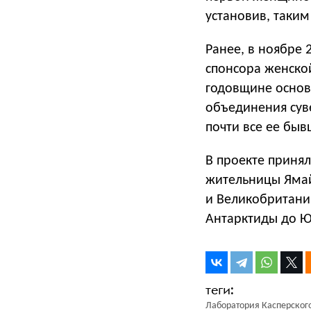
установив, таки
Ранее, в ноябре 
спонсора женско
годовщине основ
объединения суве
почти все ее бы
В проекте принял
жительницы Ямай
и Великобритани
Антарктиды до Ю
Лаборатория Касперског