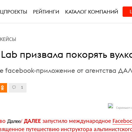
ЕЦПРОЕКТЫ
РЕЙТИНГИ
КАТАЛОГ КОМПАНИЙ
L-КЕЙСЫ
 Lab призвала покорять вул
е facebook-приложение от агентства ДА
1
Скриншот с
тво
ДАЛЕЕ
запустило международное
Faceboo
священное путешествию инструктора альпинистског