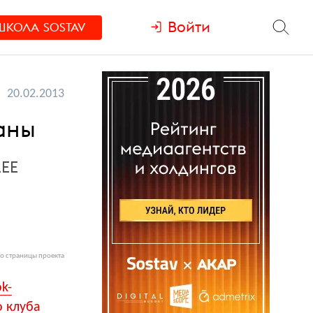
Войти
ШКОЛА
SOSTAV
20.02.2013
каны
ЛЕЕ
о страницы проекта
k-
о клуба