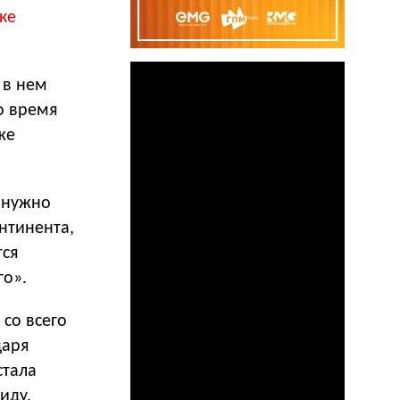
ке
 в нем
о время
же
о нужно
нтинента,
тся
го».
со всего
даря
стала
иду,