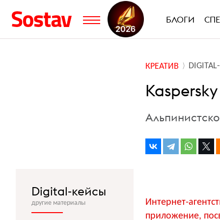
БЛОГИ
СП
DIGITA
КРЕАТИВ
Kaspersky
Альпинистско
Digital-кейсы
Интернет-агентс
другие материалы
приложение
, по