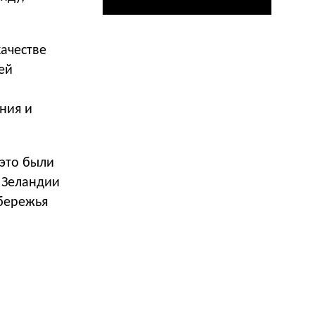
качестве
ей
ния и
 это были
 Зеландии
обережья