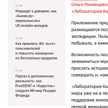
Ольги Румянцево
06 АВГ
«Лаборатории Ка
Маршрут к доверию: как
«Банки.ру»
переосмыслил
Приложение пред
UX онлайн-вкладов
размещаются пост
экспедиции. Поль
04 АВГ
побывала, а каки
Как привлечь 40+ тысяч
пользователей
и повысить конверсию
Возможность посе
из бесплатных продуктов
зачекиниться че
прислать истори
04 АВГ
совершить и, нак
Портал в дополненную
реальность: как
PresiDENT и «Карусель»
«Лаборатория Ка
создали AR-мир Рыцаря
мира уже не в пе
Фторида
поддержке компа
первой женщиной 