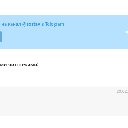
 на канал
@sostav
в Telegram
ими читателями:
20.02