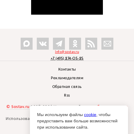
info@sostav.ru
+7 (495) 274-05-25
Контакты
Рекламодателям
Обратная связь
Rss
© Sostav.ru
1998-2026 Независимый проект
брендингового
агентства Depot
Мы используем файлы
cookie
, чтобы
Использование материалов Sostav.ru допустимо только при
предоставить вам больше возможностей
указании источника.
при использовании сайта.
Дизайн сайта -
Liqium
.