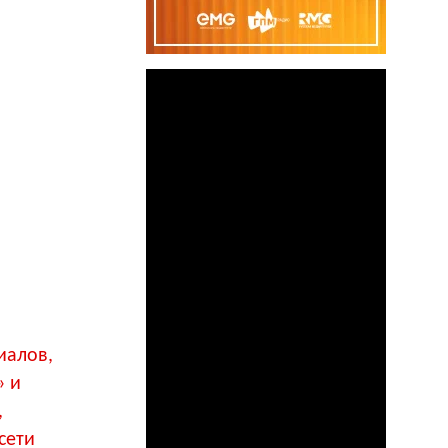
иалов,
» и
,
сети