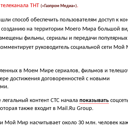
 телеканала ТНТ
.
(
«Газпром
Медиа
»
)
шли способ обеспечить пользователям доступ к кон
к созданию на территории Моего Мира большой ви
азмещены фильмы, сериалы и передачи популярных
комментирует руководитель социальной сети Мой
вленных в Моем Мире сериалов, фильмов и телешо
мере достижения договоренностей с новыми
ми.
 легальный контент СТС начала
показывать
соцсет
оторая также входит в Mail.Ru Group.
ти Мой Мир насчитывает о
коло 30 млн. человек ка