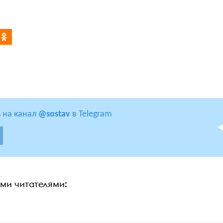
 на канал
@sostav
в Telegram
ими читателями: