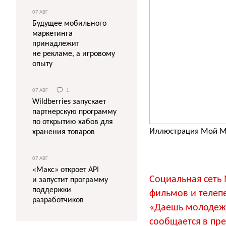
07 АВГ
Будущее мобильного
маркетинга
принадлежит
не рекламе, а игровому
опыту
07 АВГ
1
Wildberries запускает
партнерскую программу
по открытию хабов для
Иллюстрация Мой 
хранения товаров
07 АВГ
«Макс» откроет API
Социальная сеть
и запустит программу
поддержки
фильмов и телепе
разработчиков
«Даешь молодежь
сообщается в пре