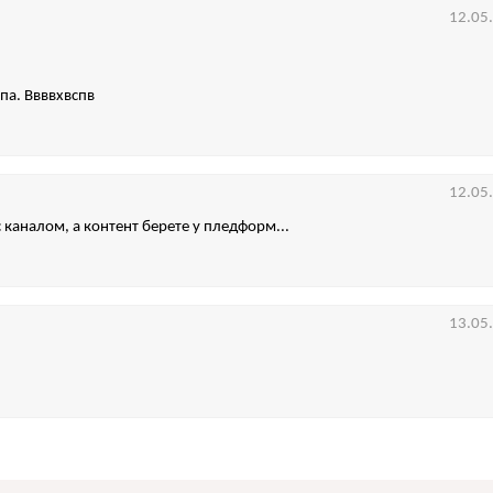
12.05
па. Ввввхвспв
12.05
 каналом, а контент берете у пледформ...
13.05