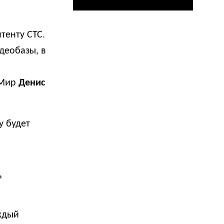
тенту СТС.
деобазы, в
 Мир
Денис
у будет
ь
ждый