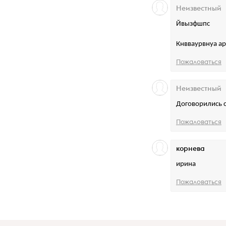
Неизвестный
Йвызфшпс
Кнвваурвнуа ар
Пожаловаться
Неизвестный
Договорились с
Пожаловаться
корнева
ирина
Пожаловаться