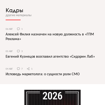
Кадры
другие материалы
06 АВГ
1
Алексей Филия назначен на новую должность в «ГПМ
Реклама»
05 АВГ
3
Евгений Кузнецов возглавил агентство «Сидорин Лаб»
04 АВГ
7
1
Исповедь маркетолога: о сущности роли СМО