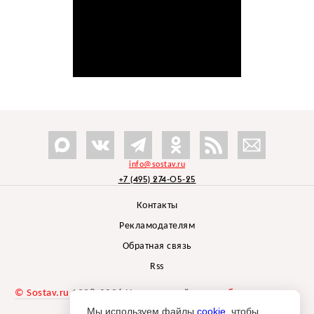
info@sostav.ru
+7 (495) 274-05-25
Контакты
Рекламодателям
Обратная связь
Rss
© Sostav.ru
1998-2026 Независимый проект
брендингового
агентства Depot
Мы используем файлы
cookie
, чтобы