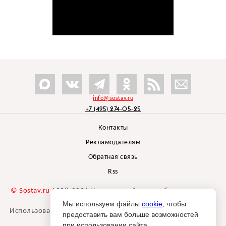
info@sostav.ru
+7 (495) 274-05-25
Контакты
Рекламодателям
Обратная связь
Rss
© Sostav.ru
1998-2026 Независимый проект
брендингового
агентства Depot
Мы используем файлы
cookie
, чтобы
Использование материалов Sostav.ru допустимо только при
предоставить вам больше возможностей
указании источника.
при использовании сайта.