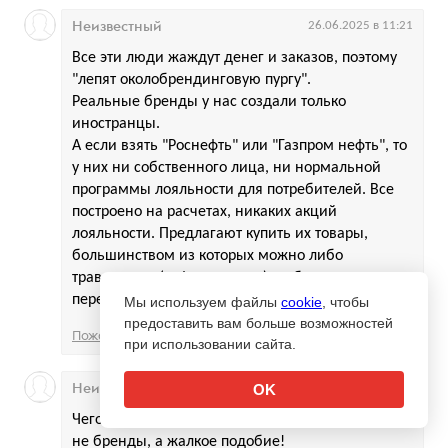
Неизвестный
26.06.2025 в 11:21
Все эти люди жаждут денег и заказов, поэтому
"лепят околобрендинговую пургу".
Реальные бренды у нас создали только
иностранцы.
А если взять "Роснефть" или "Газпром нефть", то
у них ни собственного лица, ни нормальной
программы лояльности для потребителей. Все
построено на расчетах, никаких акций
лояльности. Предлагают купить их товары,
большинством из которых можно либо
травануться (кофе, хот-доги), либо сильно
переплатить (омыватели).
Мы используем файлы
cookie
, чтобы
предоставить вам больше возможностей
Пожаловаться
5
1
при использовании сайта.
Неизвестный
26.06.2025 в 11:22
OK
Чего уж говорить о других производителях - там
не бренды, а жалкое подобие!