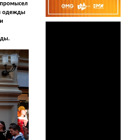
 промысел
ой одежды
ми
оды.