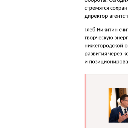
обороты. Сегодн
стремятся сохран
директор агентст
Глеб Никитин сч
творческую энер
нижегородской о
развития через к
и позиционирова