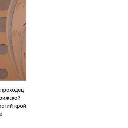
опроходец
арижской
рогий крой
е