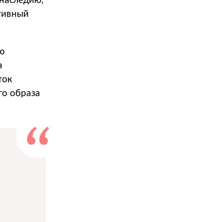
 наследию,
ативный
ю
а
ток
го образа