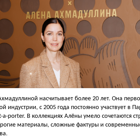
Ахмадуллиной насчитывает более 20 лет. Она перв
й индустрии, с 2005 года постоянно участвует в П
-a-porter. В коллекциях Алёны умело сочетаются ст
дорогие материалы, сложные фактуры и современны
ва.