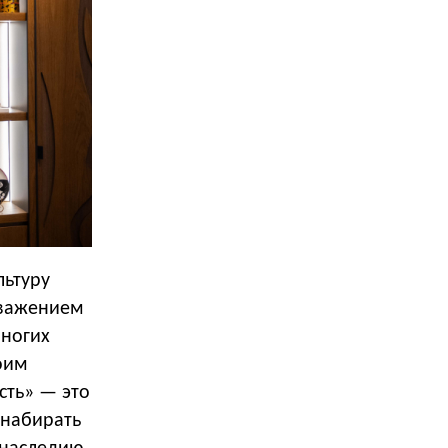
льтуру
уважением
многих
оим
сть» — это
 набирать