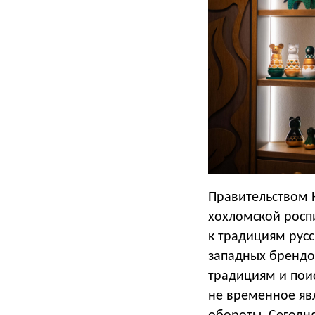
Правительством 
хохломской росп
к традициям русс
западных брендо
традициям и поис
не временное яв