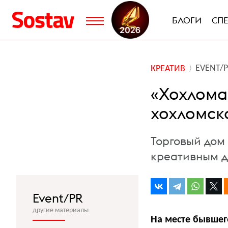
БЛОГИ
СП
EVENT/
КРЕАТИВ
«Хохлома
хохломск
Торговый дом
креативным д
Event/PR
другие материалы
На месте бывшег