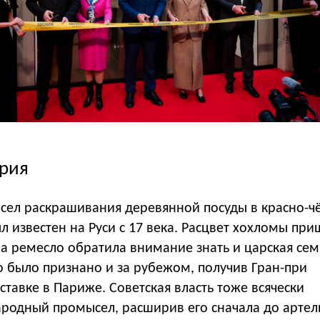
ория
ел раскрашивания деревянной посуды в красно-ч
л известен на Руси с 17 века. Расцвет хохломы при
 на ремесло обратила внимание знать и царская сем
во было признано и за рубежом, получив Гран-при
тавке в Париже. Советская власть тоже всячески
родный промысел, расширив его сначала до артели