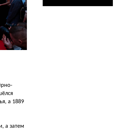
ёрно-
шёлся
ья, а 1889
, а затем