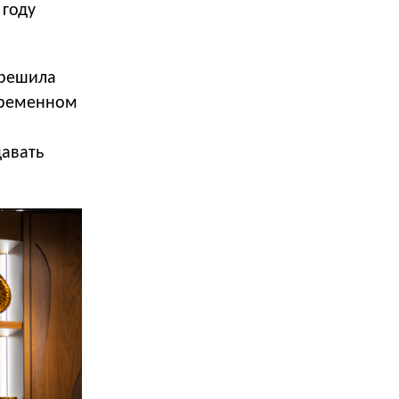
 году
 решила
овременном
давать