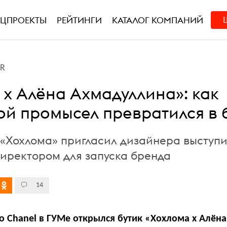
ЕЦПРОЕКТЫ
РЕЙТИНГИ
КАТАЛОГ КОМПАНИЙ
PR
 х Алёна Ахмадуллина»: как
ой промысел превратился в 
 «Хохлома» пригласил дизайнера выступи
иректором для запуска бренда
14
о Chanel в ГУМе открылся бутик «Хохлома х Алёна