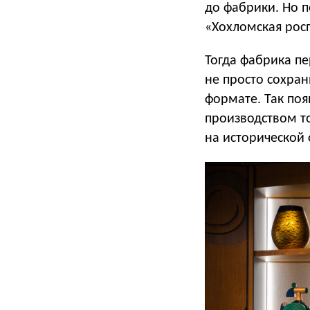
до фабрики. Но п
«Хохломская росп
Тогда фабрика п
не просто сохран
формате. Так по
производством т
на исторической 