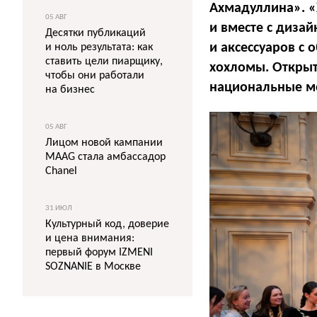
Ахмадуллина». 
05 АВГ
и вместе с диза
Десятки публикаций
и аксессуаров с
и ноль результата: как
ставить цели пиарщику,
хохломы. Открыт
чтобы они работали
национальные мо
на бизнес
05 АВГ
Лицом новой кампании
MAAG стала амбассадор
Chanel
31 ИЮЛ
Культурный код, доверие
и цена внимания:
первый форум IZMENI
SOZNANIE в Москве