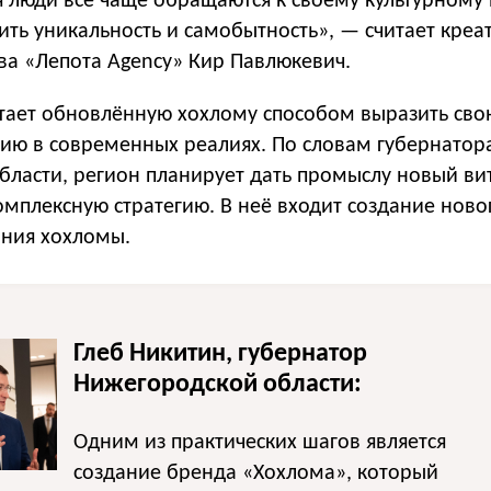
я люди всё чаще обращаются к своему культурному
ить уникальность и самобытность», — считает кре
ва «Лепота Agency» Кир Павлюкевич.
итает обновлённую хохлому способом выразить сво
гию в современных реалиях. По словам губернатор
бласти, регион планирует дать промыслу новый ви
омплексную стратегию. В неё входит создание ново
ния хохломы.
Глеб Никитин, губернатор
Нижегородской области:
Одним из практических шагов является
создание бренда «Хохлома», который