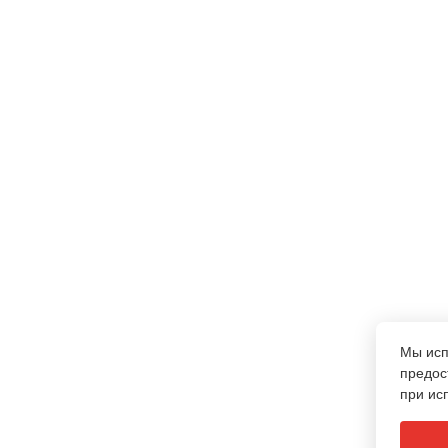
Мы ис
предос
при ис