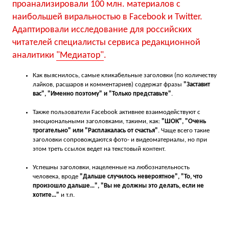
проанализировали 100 млн. материалов с
наибольшей виральностью в Facebook и Twitter.
Адаптировали исследование для российских
читателей специалисты сервиса редакционной
аналитики
"Медиатор"
.
Как выяснилось, самые кликабельные заголовки (по количеству
лайков, расшаров и комментариев) содержат фразы
"Заставит
вас", "Именно поэтому" и "Только представьте"
.
Также пользователи Facebook активнее взаимодействуют с
эмоциональными заголовками, такими, как:
"ШОК", "Очень
трогательно" или "Расплакалась от счастья"
. Чаще всего такие
заголовки сопровождаются фото- и видеоматериалы, но при
этом треть ссылок ведет на текстовый контент.
Успешны заголовки, нацеленные на любознательность
человека, вроде
"Дальше случилось невероятное", "То, что
произошло дальше…", "Вы не должны это делать, если не
хотите…"
и т.п.