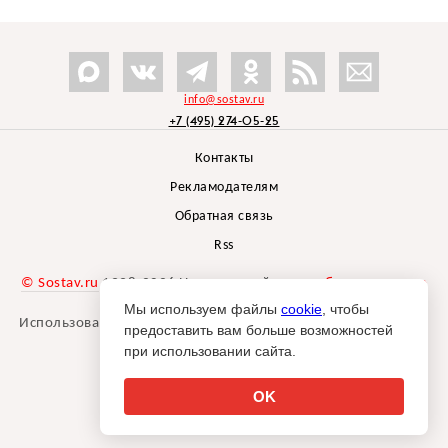
info@sostav.ru
+7 (495) 274-05-25
Контакты
Рекламодателям
Обратная связь
Rss
© Sostav.ru
1998-2026 Независимый проект
брендингового
агентства Depot
Мы используем файлы
cookie
, чтобы
Использование материалов Sostav.ru допустимо только при
предоставить вам больше возможностей
указании источника.
при использовании сайта.
Дизайн сайта -
Liqium
.
18+
OK