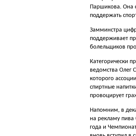
Паршикова. Она 
поддержать спор
Замминстра цифр
поддерживает про
болельщиков про
Категорически п
ведомства Олег С
которого ассоци
спиртные напитки
провоцирует гра
Напомним, в дек
на рекламу пива 
года и Чемпионат
вновь вступил в с