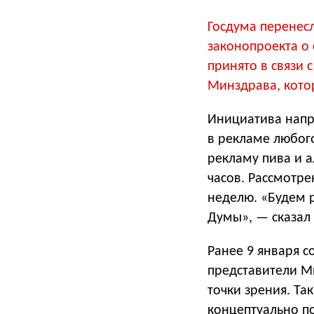
Госдума перенес
законопроекта о
принято в связи 
Минздрава, кото
Инициатива напра
в рекламе любог
рекламу пива и а
часов. Рассмотр
неделю. «Будем 
Думы», — сказал 
Ранее 9 января с
представители М
точки зрения. Та
концептуально п