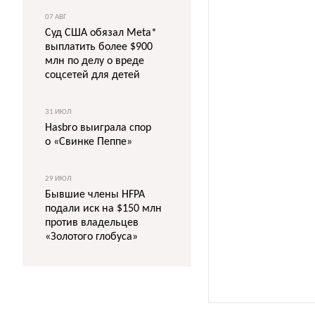
07 АВГ
Суд США обязал Meta*
выплатить более $900
млн по делу о вреде
соцсетей для детей
31 ИЮЛ
Hasbro выиграла спор
о «Свинке Пеппе»
29 ИЮЛ
Бывшие члены HFPA
подали иск на $150 млн
против владельцев
«Золотого глобуса»