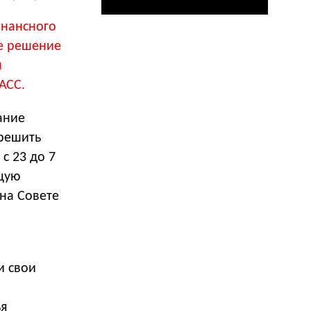
онансного
ое решение
я
АСС.
ание
зрешить
с 23 до 7
щую
на Совете
и свои
ья