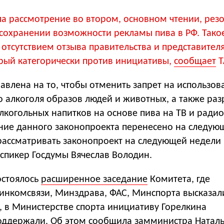
ла рассмотрение во втором, основном чтении, рез
 сохранении возможности рекламы пива в РФ. Так
с отсутствием отзыва правительства и представител
рый категорически против инициативы,
сообщает
Т
влена на то, чтобы отменить запрет на использов
о алкоголя образов людей и животных, а также ра
лкогольных напитков на основе пива на ТВ и радио 
ение данного законопроекта перенесено на следую
рассматривать законопроект на следующей недели 
спикер Госдумы Вячеслав Володин.
остоялось
расширенное заседание
Комитета, где
инкомсвязи, Минздрава, ФАС, Минспорта высказал
к, в Министерстве спорта инициативу Горелкина
оддержали. Об этом сообщила замминистра Натал