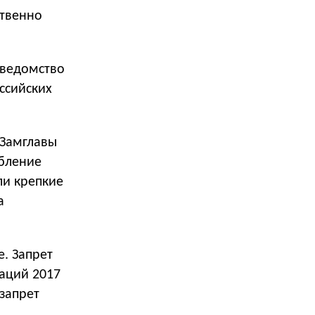
ственно
 ведомство
ссийских
 Замглавы
ебление
ли крепкие
а
е. Запрет
раций 2017
 запрет