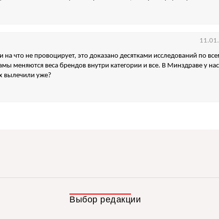
11.01
и на что не провоцирует, это доказано десятками исследований по все
ы меняются веса брендов внутри категории и все. В Минздраве у нас е
х вылечили уже?
Выбор редакции