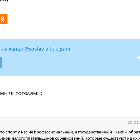
 на канал
@sostav
в Telegram
ими читателями:
10.01
 что спорт у нас не профессиональный, а государственный - каким обра
ков-налогоплательщиков соревнований, которые существуют на их ж