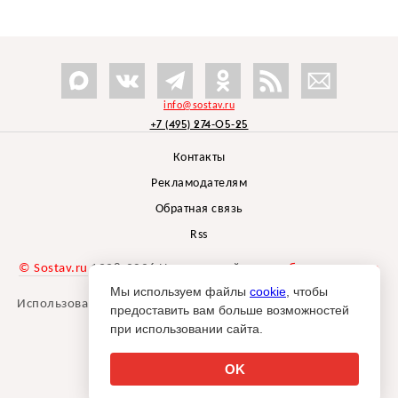
info@sostav.ru
+7 (495) 274-05-25
Контакты
Рекламодателям
Обратная связь
Rss
© Sostav.ru
1998-2026 Независимый проект
брендингового
агентства Depot
Мы используем файлы
cookie
, чтобы
Использование материалов Sostav.ru допустимо только при
предоставить вам больше возможностей
указании источника.
при использовании сайта.
Дизайн сайта -
Liqium
.
18+
OK