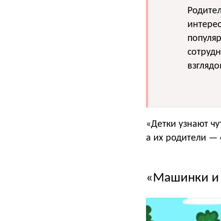
Родител
интерес
популяр
сотруд
взглядо
«Детки узнают чу
а их родители — 
«Машинки и 