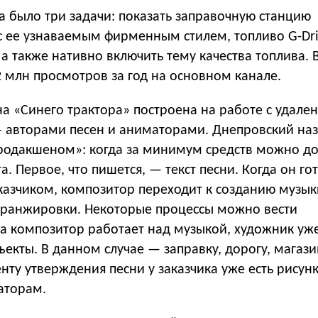
а было три задачи: показать заправочную станцию
с ее узнаваемым фирменным стилем, топливо G-Dr
 а также нативно включить тему качества топлива. 
2 млн просмотров за год на основном канале.
а «Синего трактора» построена на работе с удал
 авторами песен и аниматорами. Днепровский наз
родакшеном»: когда за минимум средств можно до
. Первое, что пишется, — текст песни. Когда он го
аказчиком, композитор переходит к созданию музык
аранжировки. Некоторые процессы можно вести
ка композитор работает над музыкой, художник уж
ъекты. В данном случае — заправку, дорогу, магаз
нту утверждения песни у заказчика уже есть рисунк
аторам.