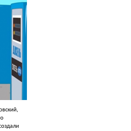
овский,
то
создали