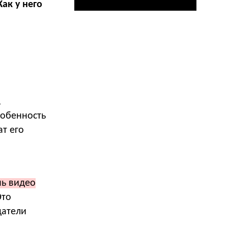
ак у него
.
,
собенность
ат его
ь видео
то
датели