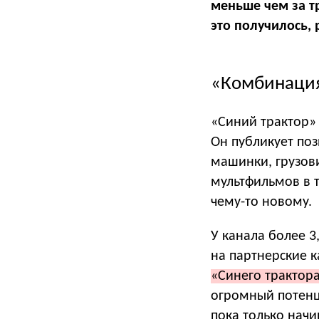
меньше чем за тр
это получилось, 
«Комбинация
«Синий трактор» 
Он публикует по
машинки, грузови
мультфильмов в т
чему-то новому.
У канала более 3
на партнерские к
«Синего трактор
огромный потенц
пока только начи