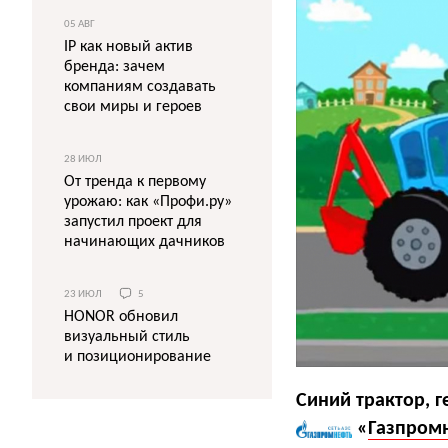
05 АВГ
IP как новый актив
бренда: зачем
компаниям создавать
свои миры и героев
28 ИЮЛ
От тренда к первому
урожаю: как «Профи.ру»
запустил проект для
начинающих дачников
23 ИЮЛ
5
HONOR обновил
визуальный стиль
и позиционирование
Синий трактор, г
«
Газпром