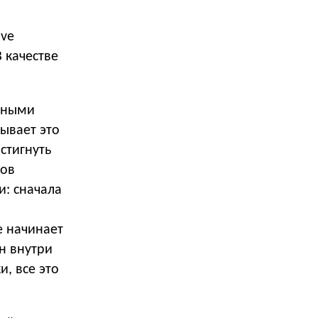
ive
В качестве
енными
ывает это
стигнуть
тов
и: сначала
е начинает
ин внутри
и, все это