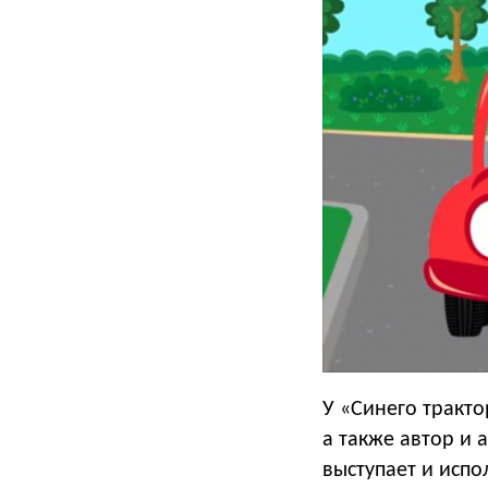
У «Синего тракто
а также автор и
выступает и испо