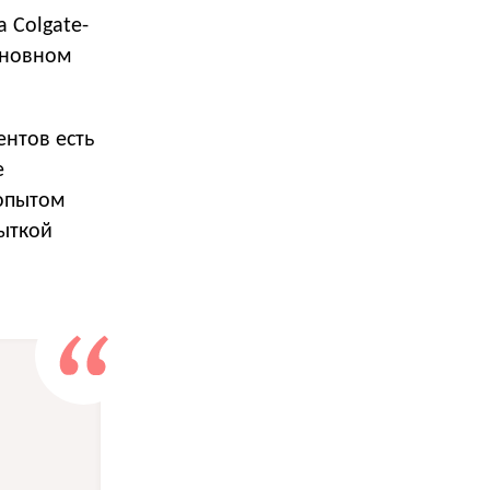
 Colgate-
основном
ентов есть
е
 опытом
пыткой