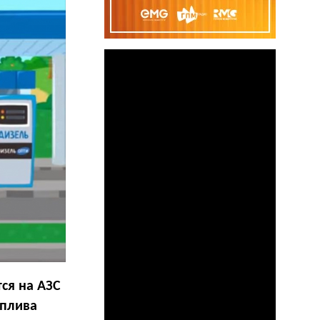
тся на АЗС
оплива