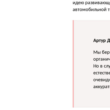
идею развивающе
автомобильной т
Артур 
Мы бере
органич
Но в сл
естеств
очевидн
аккурат