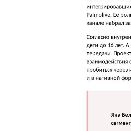
интегрировавших 
Palmolive. Ее ро
канале набрал за
Согласно внутрен
дети до 16 лет. А
передачи. Проек
взаимодействия с
пробиться через
и в нативной фо
Яна Бе
сегмен