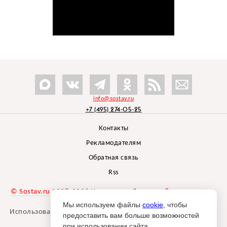
info@sostav.ru
+7 (495) 274-05-25
Контакты
Рекламодателям
Обратная связь
Rss
© Sostav.ru
1998-2026 Независимый проект
брендингового
агентства Depot
Мы используем файлы
cookie
, чтобы
Использование материалов Sostav.ru допустимо только при
предоставить вам больше возможностей
указании источника.
при использовании сайта.