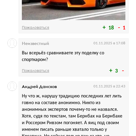
Пожаловаться
18
1
Неизвестный
01.11.2025 в 17:08
Вы всерьёз сравниваете эту поделку со
спорткаром?
Пожаловаться
3
Андрей Дансков
01.11.2025 в 22:43
Ну что ж, нарушу традицию последних лет лить
говно на составе анонимно. Никто из
анонимных экспертов почему-то не назвался.
Хотя, судя по текстам, там Бернбах на Бернбахе
и Россером Ривзом погоняет. А яиц под своим
именем писать раньше хватало только у