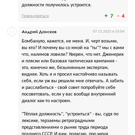
должности получилось устроится.
Пожаловаться
7
4
Андрей Дансков
07.11.2025 в 10:04
Бомбануло, кажется, не меня. И, черт возьми,
вы кто? И почему вы со мной на "ты"? мы с вами
что, налимов ловили? Уверен, что нет. Дженерик
и пляски или базовая тактическая кампания -
это, конечно же, безымянным экспертам,
виднее. Хоть я и просил настойчиво называть
себя, если уж вы решили мне отвечать. А забить
и расслабиться - свой совет попробуйте себе
посоветовать, если у вас вообще внутренний
диалог как-то настроен.
"Тёплая должность", "устроиться" - вы, судя по
лексике, терзаемы ретроградными
представлениями о рынке труда периода
позднего СССР. И вам, полагаю, про меня