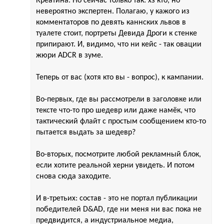
Креатина. Но сейчас только так: хз кто, но
невероятно экспертен. Полагаю, у кажого из
комментаторов по девять каннских львов в
туалете стоит, портреты Девида Дроги к стенке
припирают. И, видимо, что ни кейс - так овации
жюри ADCR в зуме.
Теперь от вас (хотя кто вы - вопрос), к кампании.
Во-первых, где вы рассмотрели в заголовке или
тексте что-то про шедевр или даже намёк, что
тактический флайт с простым сообщением кто-то
пытается выдать за шедевр?
Во-вторых, посмотрите любой рекламный блок,
если хотите реальной херни увидеть. И потом
снова сюда заходите.
И в-третьих: состав - это не портал публикации
победителей D&AD, где ни меня ни вас пока не
предвидится, а индустриальное медиа,