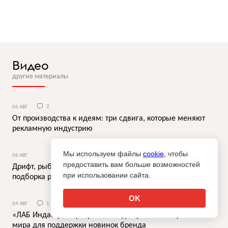
Видео
другие материалы
06 АВГ
2
От производства к идеям: три сдвига, которые меняют
рекламную индустрию
Мы используем файлы
cookie
, чтобы
06 АВГ
предоставить вам больше возможностей
Дрифт, рыбалка и прогулки с собакой: июльская
при использовании сайта.
подборка роликов
OK
04 АВГ
1
«ЛАБ Индастриз» разработала два разных визуальных
мира для поддержки новинок бренда