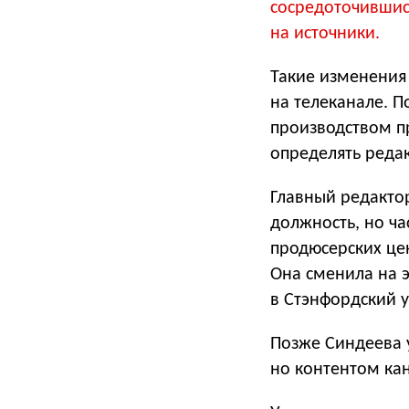
сосредоточившис
на источники.
Такие изменения
на телеканале. П
производством п
определять реда
Главный редактор
должность, но ч
продюсерских це
Она сменила на э
в Стэнфордский у
Позже Синдеева у
но контентом кан