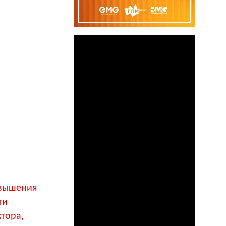
овышения
ти
ктора,