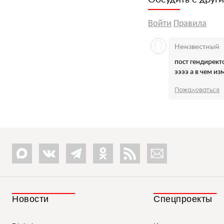
Войти
Правила
Неизвестный
пост гендиректо
ээээ а в чем и
Пожаловаться
Новости
Спецпроекты