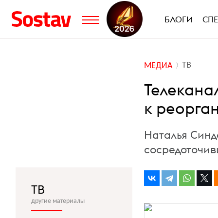
БЛОГИ
СП
ТВ
МЕДИА
Телекана
к реорга
Наталья Синд
сосредоточив
ТВ
другие материалы