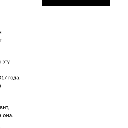
я
т
 эту
17 года.
я
вит,
а она.