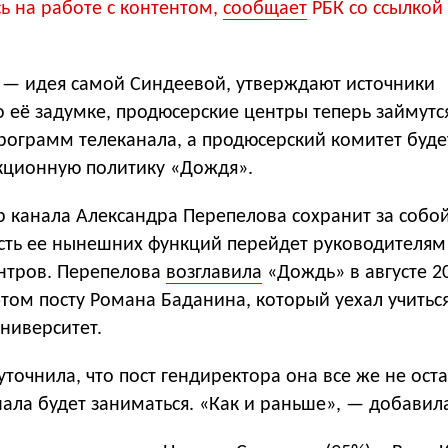
ь на работе с контентом,
сообщает
РБК со ссылкой
 — идея самой Синдеевой, утверждают источники
о её задумке, продюсерские центры теперь займутс
рограмм телеканала, а продюсерский комитет буде
кционную политику «Дождя».
 канала Александра Перепелова сохранит за собой
асть ее нынешних функций перейдет руководителям
нтров. Перепелова
возглавила
«Дождь» в августе 20
том посту Романа Баданина, который уехал учитьс
ниверситет.
точнила, что пост гендиректора она все же не оста
ала будет заниматься. «Как и раньше», — добавил