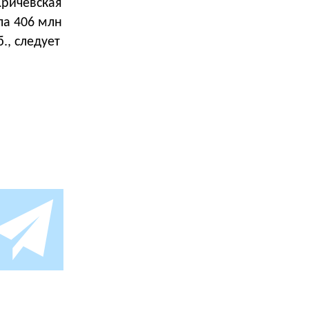
Кричевская
ла 406 млн
., следует