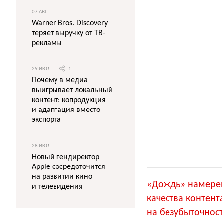
07 АВГ
Warner Bros. Discovery
теряет выручку от ТВ-
рекламы
29 ИЮЛ
1
Почему в медиа
выигрывает локальный
контент: копродукция
и адаптация вместо
экспорта
28 ИЮЛ
Новый гендиректор
Apple сосредоточится
на развитии кино
«Дождь» намерен
и телевидения
качества контент
на безубыточност