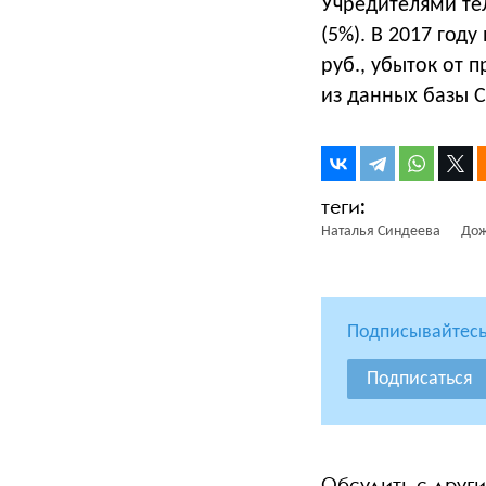
Учредителями тел
(5%). В 2017 год
руб., убыток от 
из данных базы С
Наталья Синдеева
До
Подписывайтесь
Подписаться
Обсудить с друг