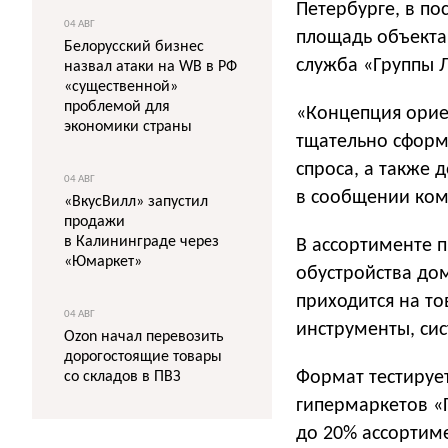
Петербурге, в по
04 АВГ
площадь объекта 
Белорусский бизнес
служба «Группы Л
назвал атаки на WB в РФ
«существенной»
проблемой для
«Концепция орие
экономики страны
тщательно сформ
спроса, а также 
04 АВГ
в сообщении ком
«ВкусВилл» запустил
продажи
в Калининграде через
В ассортименте п
«Юмаркет»
обустройства дом
приходится на то
04 АВГ
инструменты, си
Ozon начал перевозить
дорогостоящие товары
Формат тестирует
со складов в ПВЗ
гипермаркетов «Г
до 20% ассортим