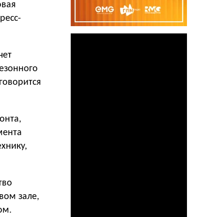
овая
ресс-
чет
сезонного
говорится
онта,
мента
ехнику,
тво
вом зале,
ом.