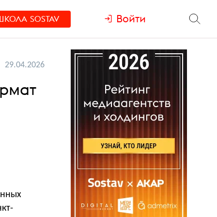
Войти
ШКОЛА
SOSTAV
29.04.2026
ормат
анных
кт-