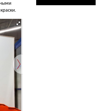
сными
краски.