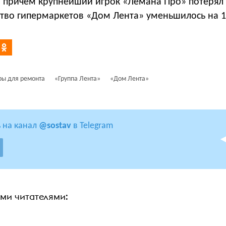
., причем крупнейший игрок «Лемана Про» потерял
ство гипермаркетов «Дом Лента» уменьшилось на 1
ры для ремонта
«Группа Лента»
«Дом Лента»
 на канал
@sostav
в Telegram
ими читателями: