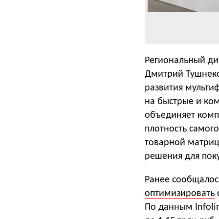
Региональный ди
Дмитрий Тушнеко
развития мульти
на быстрые и ко
объединяет комп
плотность самог
товарной матрице
решения для пок
Ранее сообщалос
оптимизировать
По данным Infoli