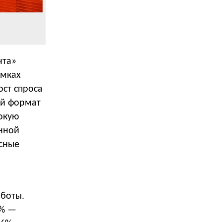
нта»
амках
ост спроса
ый формат
окую
енной
исные
аботы.
2% —