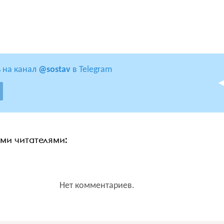
 на канал
@sostav
в Telegram
ими читателями:
Нет комментариев.