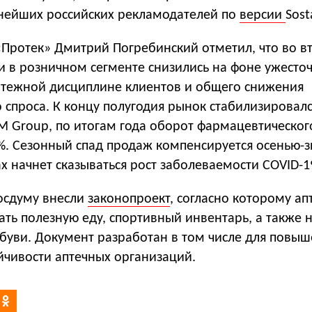
пнейших российских рекламодателей по
версии
Sost
«Протек» Дмитрий Погребинский отметил, что во в
и в розничном сегменте снизились на фоне ужесто
атежной дисциплине клиентов и общего снижения
 спроса. К концу полугодия рынок стабилизировалс
M Group, по итогам года оборот фармацевтическог
5%. Сезонный спад продаж компенсируется осенью-
х начнет сказываться рост заболеваемости COVID-1
Госдуму внесли
законопроект
, согласно которому ап
ть полезную еду, спортивный инвентарь, а также 
буви. Документ разработан в том числе для повы
йчивости аптечных организаций.