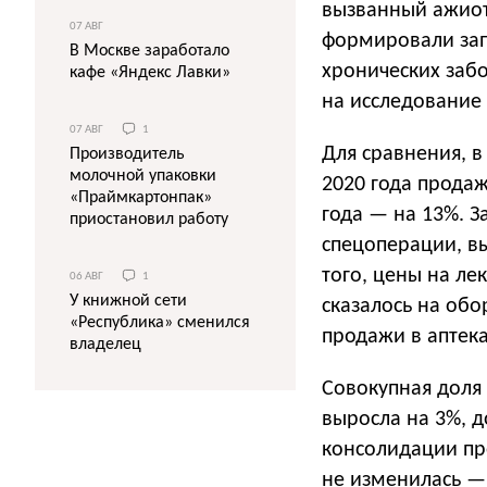
вызванный ажиот
07 АВГ
формировали зап
В Москве заработало
хронических заб
кафе «Яндекс Лавки»
на исследование
07 АВГ
1
Для сравнения, 
Производитель
молочной упаковки
2020 года продаж
«Праймкартонпак»
года — на 13%. З
приостановил работу
спецоперации, в
того, цены на ле
06 АВГ
1
У книжной сети
сказалось на об
«Республика» сменился
продажи в аптек
владелец
Совокупная доля
выросла на 3%, д
консолидации про
не изменилась — 