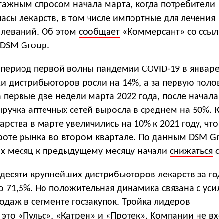
ажным спросом начала марта, когда потребители
асы лекарств, в том числе импортные для лечения
олеваний. Об этом
сообщает
«Коммерсант» со ссыл
 DSM Group.
в период первой волны пандемии COVID-19 в янва
и дистрибьюторов росли на 14%, а за первую поло
а первые две недели марта 2022 года, после начала
ыручка аптечных сетей выросла в среднем на 50%. 
карства в марте увеличились на 10% к 2021 году, чт
ороте рынка во втором квартале. По данным DSM G
ах месяц к предыдущему месяцу начали
снижаться
с
 десяти крупнейших дистрибьюторов лекарств за го
о 71,5%. Но положительная динамика связана с ус
даж в сегменте госзакупок. Тройка лидеров
это «Пульс», «Катрен» и «Протек». Компании не вх