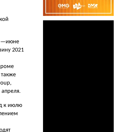
кой
ре—июне
вину 2021
Кроме
о также
roup,
 апреля.
д к июлю
илением
одят