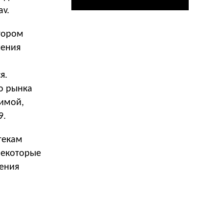
av.
тором
чения
я.
о рынка
зимой,
9.
текам
некоторые
шения