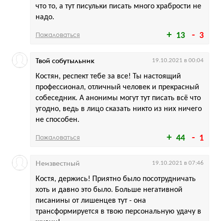
что то, а тут писульки писать много храбрости не
надо.
Пожаловаться
13
3
Твой собутыльник
19.10.2021 в 00:04
Костян, респект тебе за все! Ты настоящий
профессионал, отличный человек и прекрасный
собеседник. А анонимы могут тут писать всё что
угодно, ведь в лицо сказать никто из них ничего
не способен.
Пожаловаться
44
1
Неизвестный
19.10.2021 в 07:46
Костя, держись! Приятно было посотрудничать
хоть и давно это было. Больше негативной
писанины от лишенцев тут - она
трансформируется в твою персональную удачу в