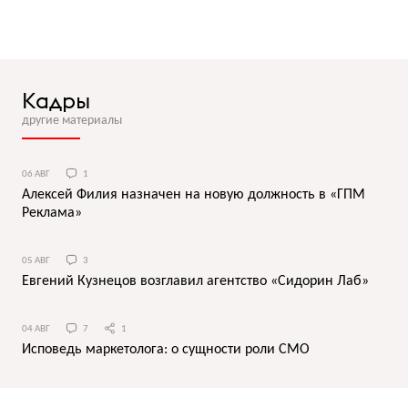
Кадры
другие материалы
06 АВГ
1
Алексей Филия назначен на новую должность в «ГПМ
Реклама»
05 АВГ
3
Евгений Кузнецов возглавил агентство «Сидорин Лаб»
04 АВГ
7
1
Исповедь маркетолога: о сущности роли СМО