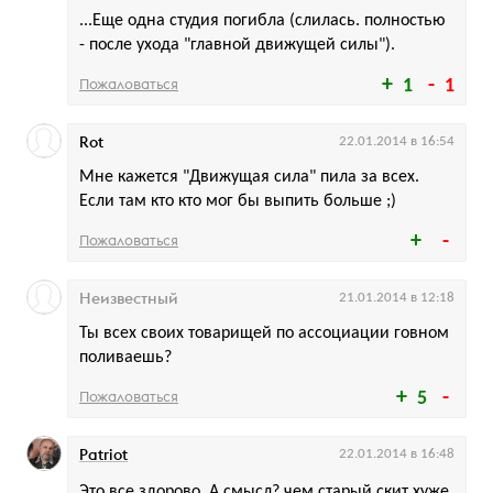
...Еще одна студия погибла (слилась. полностью
- после ухода "главной движущей силы").
Пожаловаться
1
1
Rot
22.01.2014 в 16:54
Мне кажется "Движущая сила" пила за всех.
Если там кто кто мог бы выпить больше ;)
Пожаловаться
Неизвестный
21.01.2014 в 12:18
Ты всех своих товарищей по ассоциации говном
поливаешь?
Пожаловаться
5
Patriot
22.01.2014 в 16:48
Это все здорово. А смысл? чем старый скит хуже