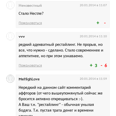
Неизвестный
20.01.2014 в 11:07
Стало Нестле?
Пожаловаться
vvv
20.01.2014 в 11:10
редкий адекватный рестайлинг. Не прорыв, но
все, что нужно - сделано. Стало современнее и
аппетитнее, но при этом узнаваемо.
Пожаловаться
3
6
MeHighLove
20.01.2014 в 11:59
Нередкий на данном сайт комментарий
аффторов (от чего вышеупомянутый сейчас же
бросится активно открещиваться :-).
А Ваш т.н. "рестайлинг" - обычная унылая
бодяга. Т.е. пустая трата денег и времени