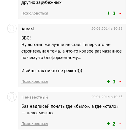
других зарубежных.
Пожаловаться
3
AureN
20.01.2014 в 10:53
ВВС!
Ну логотип же лучше не стал! Теперь это не
строительная тема, а что-то кривое размазанное
по чему-то бесформенному...
И яйцы так никто не режет!)))
Пожаловаться
3
Неизвестный
20.01.2014 в 10:56
Баз надписей понять где «было», а где «стало»
— невозможно.
Пожаловаться
2