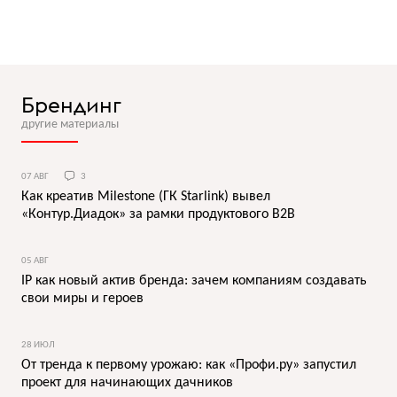
Брендинг
другие материалы
07 АВГ
3
Как креатив Milestone (ГК Starlink) вывел
«Контур.Диадок» за рамки продуктового B2B
05 АВГ
IP как новый актив бренда: зачем компаниям создавать
свои миры и героев
28 ИЮЛ
От тренда к первому урожаю: как «Профи.ру» запустил
проект для начинающих дачников