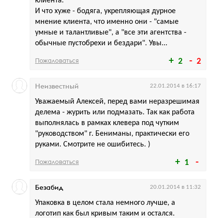
клиента.
И что хуже - бодяга, укрепляющая дурное
мнение клиента, что именно они - "самые
умные и талантливые", а "все эти агентства -
обычные пустобрехи и бездари". Увы...
Пожаловаться
2
2
Неизвестный
22.01.2014 в 16:17
Уважаемый Алексей, перед вами неразрешимая
делема - журить или подмазать. Так как работа
выполнялась в рамках клевера под чутким
"руководством" г. Бениманы, практически его
руками. Смотрите не ошибитесь. )
Пожаловаться
1
Безабид
20.01.2014 в 11:32
Упаковка в целом стала немного лучше, а
логотип как был кривым таким и остался.