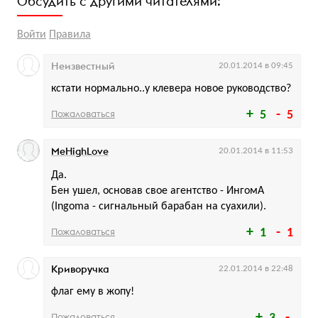
Обсудить с другими читателями:
Войти
Правила
Неизвестный
20.01.2014 в 09:45
кстати нормально..у клевера новое руководство?
Пожаловаться
5
5
MeHighLove
20.01.2014 в 11:53
Да.
Бен ушел, основав свое агентство - ИнгомА
(Ingoma - сигнальный барабан на суахили).
Пожаловаться
1
1
Криворучка
22.01.2014 в 22:48
флаг ему в жопу!
Пожаловаться