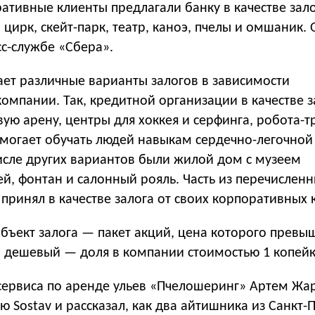
тивные клиенты предлагали банку в качестве зало
и цирк, скейт-парк, театр, каноэ, пчелы и омшаник.
с-службе «Сбера».
ает различные варианты залогов в зависимости
компании. Так, кредитной организации в качестве з
ую арену, центры для хоккея и серфинга, робота-
омогает обучать людей навыкам сердечно-легочной
исле других вариантов были жилой дом с музеем
й, фонтан и салонный рояль. Часть из перечислен
принял в качестве залога от своих корпоративных 
бъект залога — пакет акций, цена которого превы
й дешевый — доля в компании стоимостью 1 копейк
 сервиса по аренде ульев «Пчелошеринг» Артем Ж
 Sostav и рассказал, как два айтишника из Санкт-