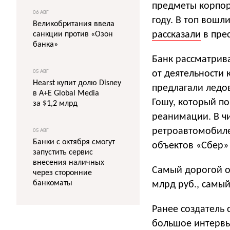
предметы корпора
06 АВГ
году. В топ вошл
Великобритания ввела
рассказали
в прес
санкции против «Озон
банка»
Банк рассматрив
05 АВГ
от деятельности 
Hearst купит долю Disney
предлагали ледов
в A+E Global Media
Гошу, который п
за $1,2 млрд
реанимации. В ч
ретроавтомобиле
05 АВГ
Банки с октября смогут
объектов «Сбер» 
запустить сервис
внесения наличных
Самый дорогой о
через сторонние
банкоматы
млрд руб., самы
Ранее создатель
большое интервью