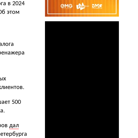
га в 2024
 Об этом
алога
тренажера
ных
клиентов.
шает 500
а.
аров
дал
Петербурга