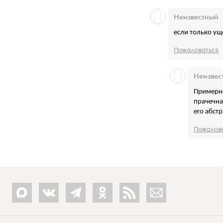
Неизвестный
если только уще
Пожаловаться
Неизвес
Примерно
прачечна
его абст
Пожалов