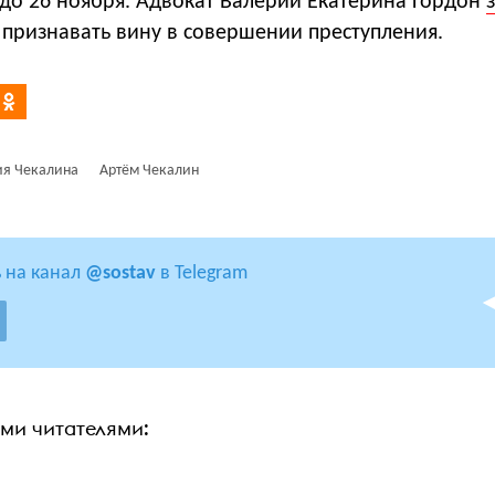
до 26 ноября. Адвокат Валерии Екатерина Гордон
ь признавать вину в совершении преступления.
ия Чекалина
Артём Чекалин
 на канал
@sostav
в Telegram
ими читателями: