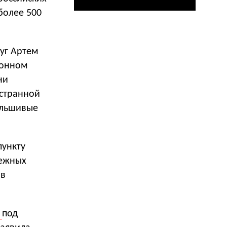
более 500
руг Артем
конном
ни
остранной
альшивые
пункту
нежных
ов
а
под