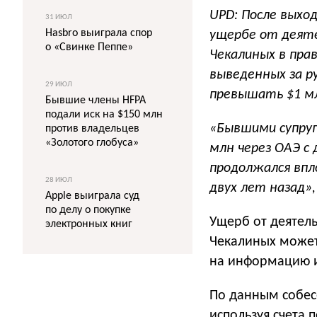
UPD: После выхо
31 ИЮЛ
Hasbro выиграла спор
ущербе от деяте
о «Свинке Пеппе»
Чекалиных в пра
выведенных за р
29 ИЮЛ
превышать $1 мл
Бывшие члены HFPA
подали иск на $150 млн
«Бывшими супруг
против владельцев
«Золотого глобуса»
млн через ОАЭ с
продолжался впл
28 ИЮЛ
двух лет назад»
Apple выиграла суд
по делу о покупке
Ущерб от деятел
электронных книг
Чекалиных может
на информацию 
По данным собесе
используя счета 