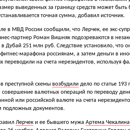
азмер выведенных за границу средств может быть 
устанавливается точная сумма, добавил источник.
е в МВД России сообщили, что Лерчек, ее экс-суп
изнес-партнер Роман Вишняк подозреваются в неза
 в Дубай 251 млн руб. Следствие установило, что о
 фитнес-марафона россиянам, а затем деньги в ин
ях переводили на счета нерезидентов, используя ф
ов преступной схемы
возбудили
дело по статье 193 
 совершение валютных операций по переводу де
анной или российской валюте на счета нерезидент
м подложных документов.
правил
Лерчек
и ее бывшего мужа
Артема Чекалин