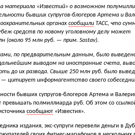
да материала «Известий» о возможном полумилл
льности бывших супругов-блогеров Артема и Вал
воохранительных органах
сообщили
ТАСС, что сум
убеж средств по новому уголовному делу может
н (около 95 млн руб.
— прим. Sostav).
ами, по предварительным данным, было выведено
 дальнейшим выводом на иностранные счета, выв
оть до их развода. Свыше 250 млн руб. было вывед
, — цитирует информагентство своего собеседни
ьности бывших супругов-блогеров Артема и Валери
 превышать полмиллиарда руб. Об этом со ссылко
источника
сообщают
«Известия».
дника издания, экс-супруги перевели деньги в Дуб
покупателей своих фитнес-марафонов в нескольких 