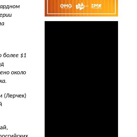
иардном
ерии
ма
 более $1
од
ено около
ка.
и (Лерчек)
й
ай,
российских