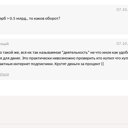
07.10
рб > 0.5 млрд., то каков оборот?
тный
07.10
 такой же, вся их так называемая "деятельность" не что иное как удоб
я для денег. Это практически невозможно проверить кто купил что ку
рактные интернет подписчики. Крутят деньги за процент ((
аться