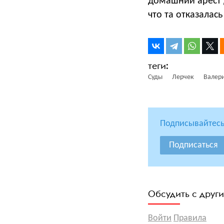
домашний арест 
что та отказалас
Суды
Лерчек
Валер
Подписывайтесь
Подписаться
Обсудить с друг
Войти
Правила