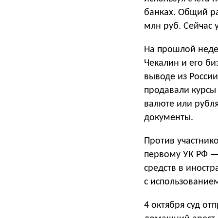
банках. Общий р
млн руб. Сейчас 
На прошлой недел
Чекалин и его б
выводе из России
продавали курсы
валюте или рубл
документы.
Против участник
первому УК РФ —
средств в иностр
с использование
4 октября суд от