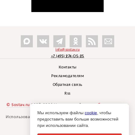
info@sostav.ru
+7 (495) 274-05-25
Контакты
Рекламодателям
Обратная связь
Rss
© Sostav.ru
1998-2026 Независимый проект
брендингового
агентства Depot
Мы используем файлы
cookie
, чтобы
Использование материалов Sostav.ru допустимо только при
предоставить вам больше возможностей
указании источника.
при использовании сайта.
Дизайн сайта -
Liqium
.