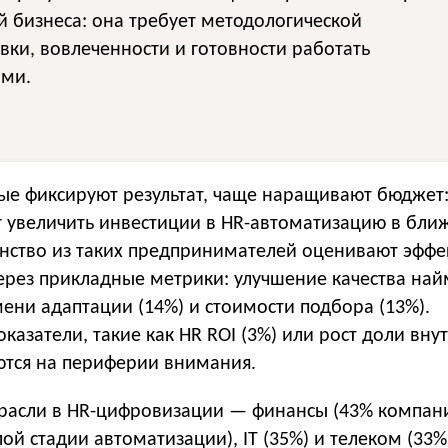
й бизнеса: она требует методологической
вки, вовлеченности и готовности работать
ыми.
ые фиксируют результат, чаще наращивают бюджет
т увеличить инвестиции в HR-автоматизацию в бл
нство из таких предпринимателей оценивают эффек
ерез прикладные метрики: улучшение качества найм
ени адаптации (14%) и стоимости подбора (13%).
оказатели, такие как HR ROI (3%) или рост доли вну
ются на периферии внимания.
расли в HR-цифровизации — финансы (43% компан
лой стадии автоматизации), IT (35%) и телеком (33%