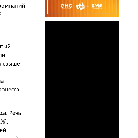
компаний.
%
ятый
ии
я свыше
ва
роцесса
са. Речь
%),
лей