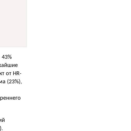
: 43%
ижайшие
т от HR-
а (23%),
треннего
ий
).