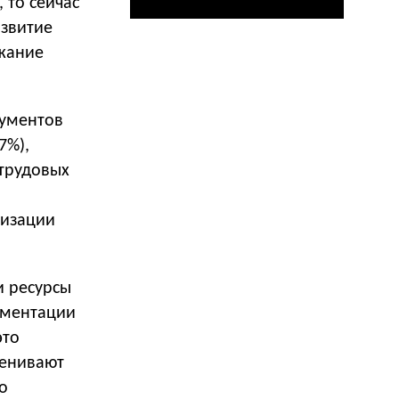
 то сейчас
азвитие
ржание
рументов
7%),
 трудовых
тизации
 ресурсы
ументации
это
ценивают
о