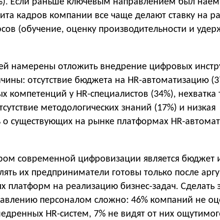
%). Если раньше ключевым направлением был наем,
ита кадров компании все чаще делают ставку на р
рсов (обучение, оценку производительности и уде
ей намерены отложить внедрение цифровых инст
ичины: отсутствие бюджета на HR-автоматизацию (3
х компетенций у HR-специалистов (34%), нехватка
отсутствие методологических знаний (17%) и низкая
 о существующих на рынке платформах HR-автома
ом современной цифровизации является бюджет и
лять их предприниматели готовы только после арг
х платформ на реализацию бизнес-задач. Сделать 
равлению персоналом сложно: 46% компаний не о
недренных HR-систем, 7% не видят от них ощутимог