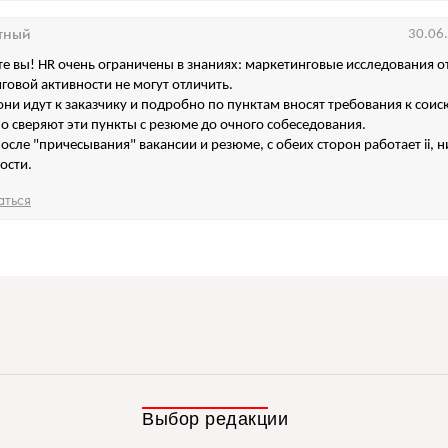
тный
30.06
те вы! HR очень ограничены в знаниях: маркетинговые исследования о
говой активности не могут отличить.
они идут к заказчику и подробно по пунктам вносят требования к соис
по сверяют эти пункты с резюме до очного собеседования.
после "причесывания" вакансии и резюме, с обеих сторон работает ii, 
ости.
аться
Выбор редакции