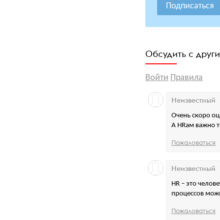
Подписаться
Обсудить с друг
Войти
Правила
Неизвестный
Очень скоро оц
А HRам важно т
Пожаловаться
Неизвестный
HR – это челов
процессов можн
Пожаловаться