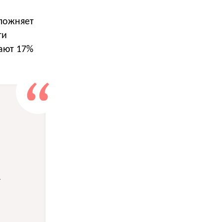
сложняет
ти
ают 17%
.