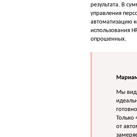
результата. В су
управления перс
автоматизацию к
использования H
опрошенных.
Мариам
Мы види
идеальн
готовно
Только
от авто
замеряе