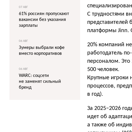
специализирован
07 АВГ
С трудностями в
61% россиян пропускают
вакансии без указания
представителей б
зарплаты
платформы Jinn. 
06 АВГ
20% компаний не
Зумеры выбрали кофе
работодатель по
вместо корпоративов
персоналом. Это 
500 человек.
06 АВГ
WARC: соцсети
Крупные игроки 
не заменят сильный
процессов, предп
бренд
в год).
За 2025−2026 год
идет об адаптаци
а также об индив