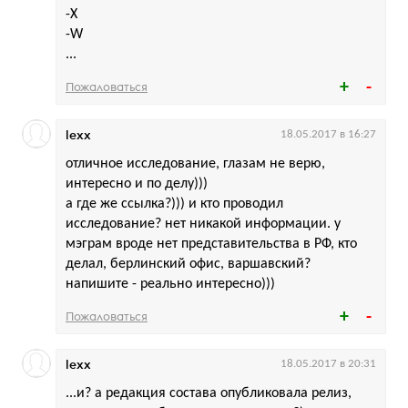
-X
-W
...
Пожаловаться
lexx
18.05.2017 в 16:27
отличное исследование, глазам не верю,
интересно и по делу)))
а где же ссылка?))) и кто проводил
исследование? нет никакой информации. у
мэграм вроде нет представительства в РФ, кто
делал, берлинский офис, варшавский?
напишите - реально интересно)))
Пожаловаться
lexx
18.05.2017 в 20:31
...и? а редакция состава опубликовала релиз,