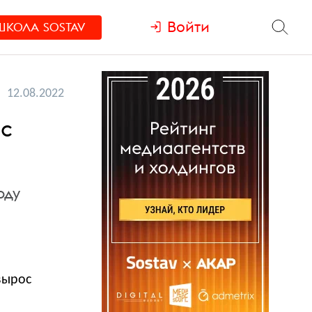
Войти
ШКОЛА
SOSTAV
12.08.2022
ес
оду
вырос