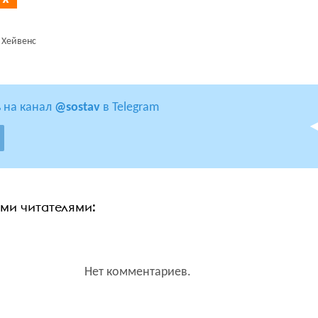
 Хейвенс
 на канал
@sostav
в Telegram
ими читателями:
Нет комментариев.