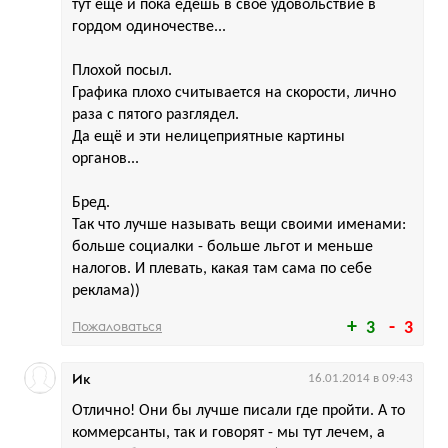
тут ещё и пока едешь в своё удовольствие в
гордом одиночестве...
Плохой посыл.
Графика плохо считывается на скорости, лично
раза с пятого разглядел.
Да ещё и эти нелицеприятные картины
органов...
Бред.
Так что лучше называть вещи своими именами:
больше социалки - больше льгот и меньше
налогов. И плевать, какая там сама по себе
реклама))
Пожаловаться
3
3
Ик
16.01.2014 в 09:43
Отлично! Они бы лучше писали где пройти. А то
коммерсанты, так и говорят - мы тут лечем, а