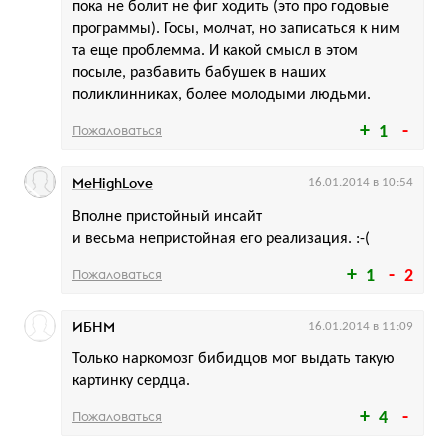
пока не болит не фиг ходить (это про годовые
программы). Госы, молчат, но записаться к ним
та еще проблемма. И какой смысл в этом
посыле, разбавить бабушек в наших
поликлинниках, более молодыми людьми.
Пожаловаться
1
MeHighLove
16.01.2014 в 10:54
Вполне пристойный инсайт
и весьма непристойная его реализация. :-(
Пожаловаться
1
2
ИБНМ
16.01.2014 в 11:09
Только наркомозг бибидцов мог выдать такую
картинку сердца.
Пожаловаться
4