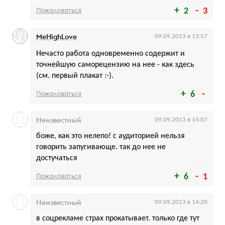
Пожаловаться
2
3
MeHighLove
09.09.2013 в 13:57
Нечасто работа одновременно содержит и
точнейшую саморецензию на нее - как здесь
(см. первый плакат :-).
Пожаловаться
6
Неизвестный
09.09.2013 в 14:07
боже, как это нелепо! с аудиторией нельзя
говорить запугивающе. так до нее не
достучаться
Пожаловаться
6
1
Неизвестный
09.09.2013 в 14:20
в соцрекламе страх прокатывает. только где тут