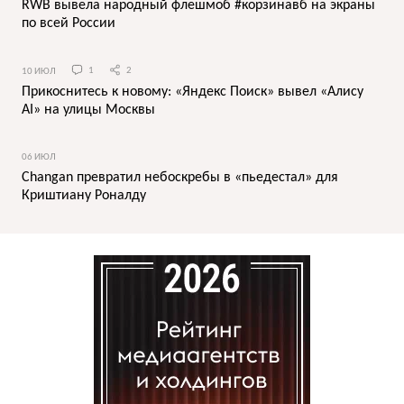
RWB вывела народный флешмоб #корзинавб на экраны
по всей России
10 ИЮЛ
1
2
Прикоснитесь к новому: «Яндекс Поиск» вывел «Алису
AI» на улицы Москвы
06 ИЮЛ
Changan превратил небоскребы в «пьедестал» для
Криштиану Роналду