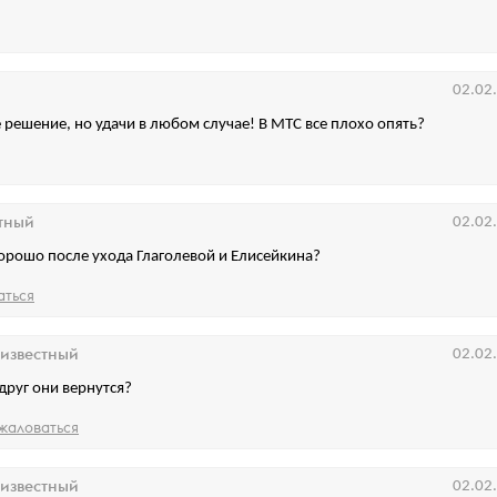
02.02
 решение, но удачи в любом случае! В МТС все плохо опять?
тный
02.02
орошо после ухода Глаголевой и Елисейкина?
аться
известный
02.02
вдруг они вернутся?
жаловаться
известный
02.02