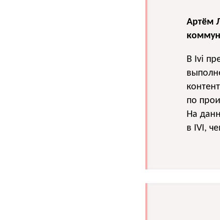
Артём 
коммун
В Ivi п
выполне
контент
по прои
На данн
в IVI, ч