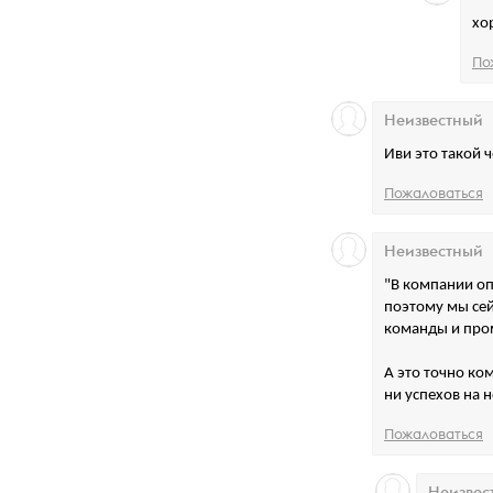
хо
По
Неизвестный
Иви это такой 
Пожаловаться
Неизвестный
"В компании оп
поэтому мы сей
команды и про
А это точно ко
ни успехов на н
Пожаловаться
Неизвес