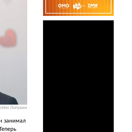
ртём Лопухин
он занимал
Теперь