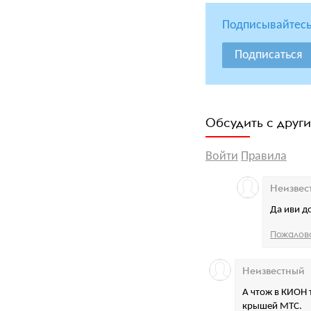
Подписывайтесь
Подписаться
Обсудить с друг
Войти
Правила
Неизвес
Да иви д
Пожалов
Неизвестный
А чтож в КИОН 
крышей МТС.