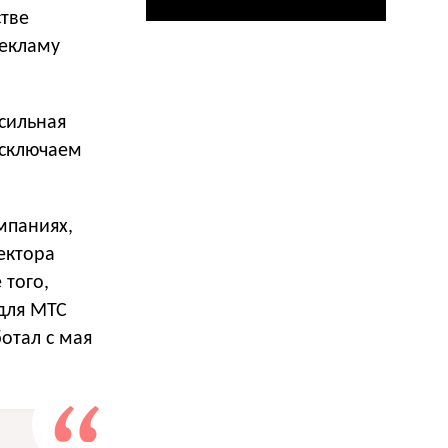
стве
рекламу
сильная
исключаем
мпаниях,
ектора
 того,
для МТС
ботал с мая