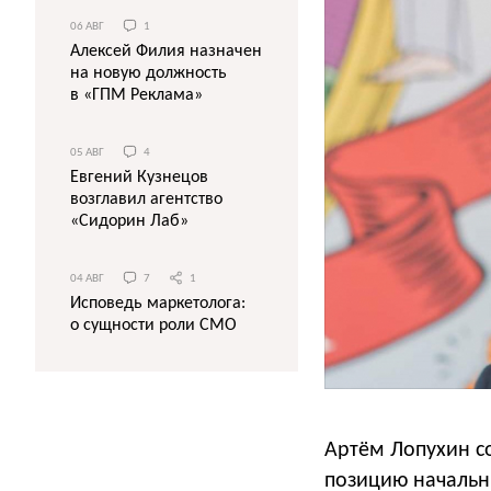
06 АВГ
1
Алексей Филия назначен
на новую должность
в «ГПМ Реклама»
05 АВГ
4
Евгений Кузнецов
возглавил агентство
«Сидорин Лаб»
04 АВГ
7
1
Исповедь маркетолога:
о сущности роли СМО
Артём Лопухин с
позицию начальн