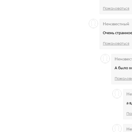
Пожаловаться
Неизвестный
Очень странное
Пожаловаться
Неизвес
А было х
Пожалов
Не
а 
По
Не