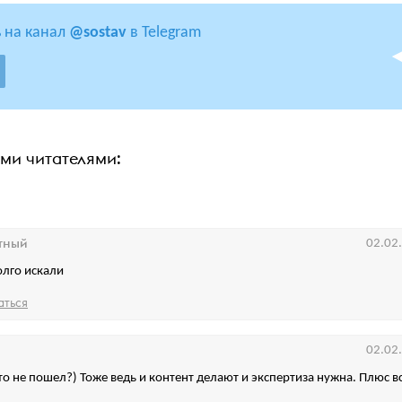
 на канал
@sostav
в Telegram
ими читателями:
тный
02.02
олго искали
аться
02.02
то не пошел?) Тоже ведь и контент делают и экспертиза нужна. Плюс в