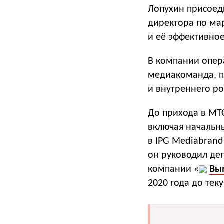
Лопухин присоед
директора по ма
и её эффективно
В компании опер
медиакоманда, п
и внутреннего р
До прихода в МТ
включая начальн
в IPG Mediabran
он руководил де
компании «
Вы
2020 года до тек