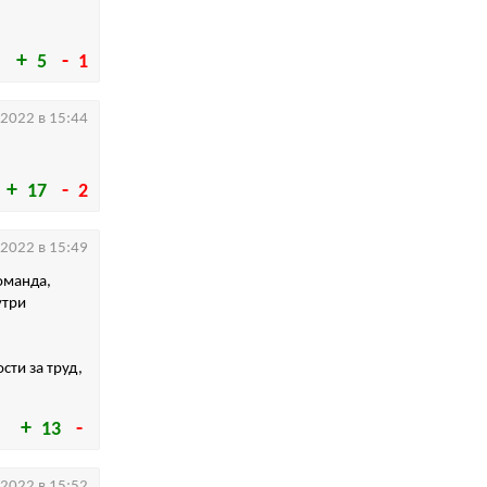
5
1
.2022 в 15:44
17
2
.2022 в 15:49
оманда,
утри
сти за труд,
13
.2022 в 15:52