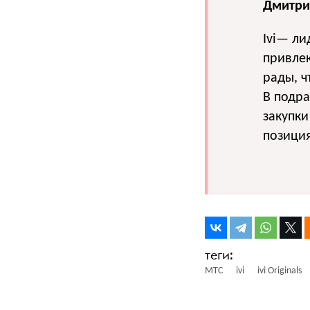
Дмитрий
Ivi— ли
привле
рады, ч
В подра
закупки
позиция
МТС
ivi
ivi Originals