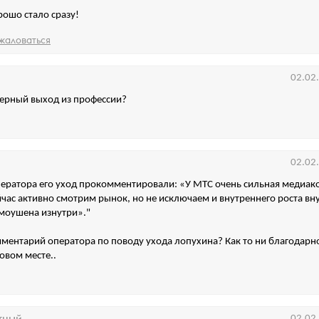
рошо стало сразу!
жаловаться
02.02
черный выход из профессии?
02.02
ератора его уход прокомментировали: «У МТС очень сильная медиак
час активно смотрим рынок, но не исключаем и внутреннего роста вн
моушена изнутри»."
мментарий оператора по поводу ухода лопухина? Как то ни благодарно
овом месте..
тный
02.02