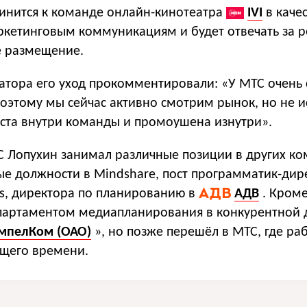
инится к команде онлайн-кинотеатра
IVI
в каче
ркетинговым коммуникациям и будет отвечать за 
е размещение.
атора его уход прокомментировали: «У МТС очень 
оэтому мы сейчас активно смотрим рынок, но не 
оста внутри команды и промоушена изнутри».
С Лопухин занимал различные позиции в других ко
ые должности в Mindshare, пост программатик-дир
ds, директора по планированию в
АДВ
. Кроме
партаментом медиапланирования в конкурентной 
мпелКом (ОАО)
», но позже перешёл в МТС, где ра
ущего времени.