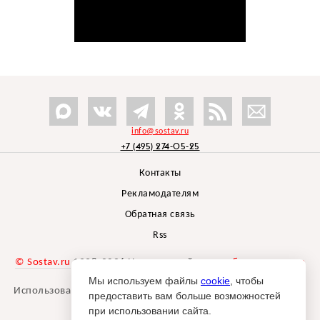
info@sostav.ru
+7 (495) 274-05-25
Контакты
Рекламодателям
Обратная связь
Rss
© Sostav.ru
1998-2026 Независимый проект
брендингового
агентства Depot
Мы используем файлы
cookie
, чтобы
Использование материалов Sostav.ru допустимо только при
предоставить вам больше возможностей
указании источника.
при использовании сайта.
Дизайн сайта -
Liqium
.