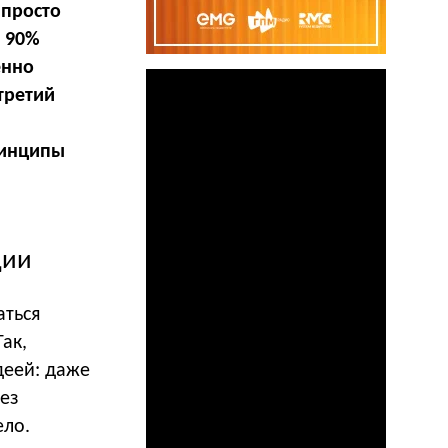
 просто
 90%
енно
третий
ринципы
ции
аться
ак,
деей: даже
ез
ело.