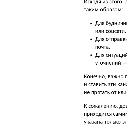
Исходя из этого
таким образом:
Для будничн
или соцсети.
Для отправк
почта.
Для ситуаци
уточнений —
Конечно, важно п
и ставить эти к
не прятать от кл
К сожалению, до
приходится самим
указана только э