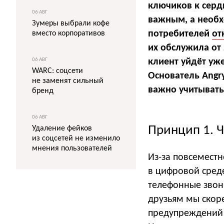
ключиков к сердц
06 АВГ
важным, а необ
Зумеры выбрали кофе
потребителей
от
вместо корпоративов
их обслужила от 
06 АВГ
клиент уйдёт уж
WARC: соцсети
Основатель Angr
не заменят сильный
важно учитывать
бренд
06 АВГ
Принцип 1. 
Удаление фейков
из соцсетей не изменило
мнения пользователей
Из-за повсеместн
в цифровой среде
телефонные звон
друзьям мы скор
предупреждений 