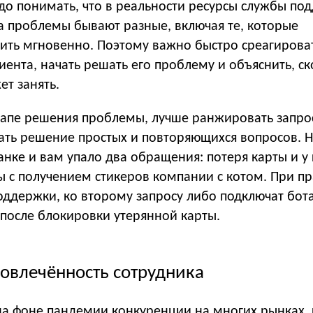
до понимать, что в реальности ресурсы службы по
а проблемы бывают разные, включая те, которые
ть мгновенно. Поэтому важно быстро среагирова
ента, начать решать его проблему и объяснить, ск
т занять.
этапе решения проблемы, лучше ранжировать запро
ать решение простых и повторяющихся вопросов. 
анке и вам упало два обращения: потеря карты и у
ы с получением стикеров компании с котом. При п
оддержки, ко второму запросу либо подключат бота
 после блокировки утерянной карты.
Вовлечённость сотрудника
на фоне пандемии конкуренции на многих рынках,