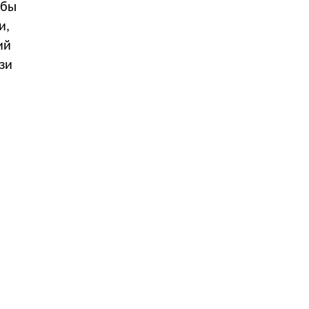
обы
и,
ий
зи