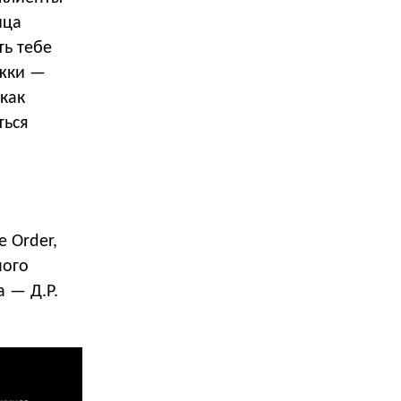
ица
ть тебе
ржки —
как
ться
 Order,
ного
 — Д.Р.