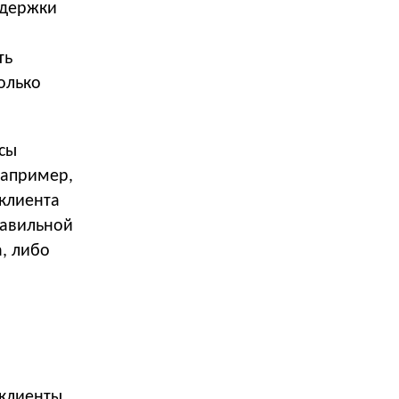
ддержки
ть
олько
сы
Например,
 клиента
равильной
, либо
 клиенты