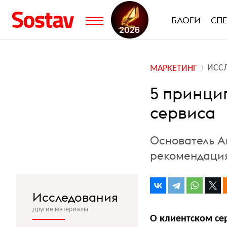
БЛОГИ
СП
ИСС
МАРКЕТИНГ
5 принци
сервиса
Основатель A
рекомендация
Исследования
другие материалы
О клиентском се