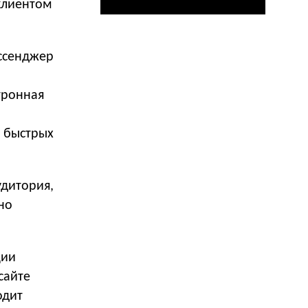
клиентом
ссенджер
тронная
и быстрых
удитория,
но
ции
сайте
одит