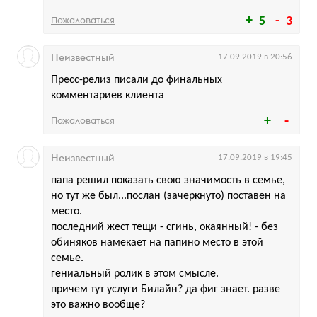
Пожаловаться
5
3
Неизвестный
17.09.2019 в 20:56
Пресс-релиз писали до финальных
комментариев клиента
Пожаловаться
Неизвестный
17.09.2019 в 19:45
папа решил показать свою значимость в семье,
но тут же был...послан (зачеркнуто) поставен на
место.
последний жест тещи - сгинь, окаянный! - без
обиняков намекает на папино место в этой
семье.
гениальный ролик в этом смысле.
причем тут услуги Билайн? да фиг знает. разве
это важно вообще?