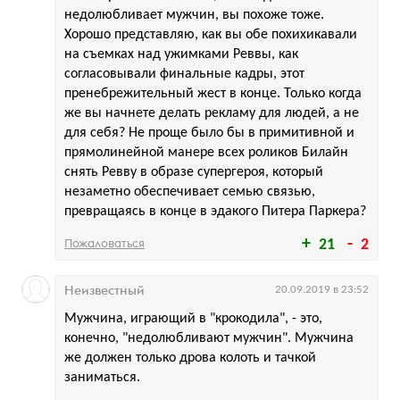
недолюбливает мужчин, вы похоже тоже.
Хорошо представляю, как вы обе похихикавали
на съемках над ужимками Реввы, как
согласовывали финальные кадры, этот
пренебрежительный жест в конце. Только когда
же вы начнете делать рекламу для людей, а не
для себя? Не проще было бы в примитивной и
прямолинейной манере всех роликов Билайн
снять Ревву в образе супергероя, который
незаметно обеспечивает семью связью,
превращаясь в конце в эдакого Питера Паркера?
Пожаловаться
21
2
Неизвестный
20.09.2019 в 23:52
Мужчина, играющий в "крокодила", - это,
конечно, "недолюбливают мужчин". Мужчина
же должен только дрова колоть и тачкой
заниматься.