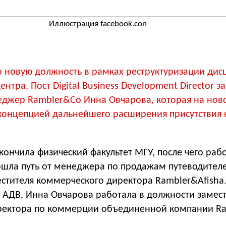
Иллюстрация facebook.con
 новую должность в рамках реструктуризации дис
центра. Пост Digital Business Development Director з
джер Rambler&Co Инна Овчарова, которая на нов
концепцией дальнейшего расширения присутствия
ончила физический факультет МГУ, после чего раб
ошла путь от менеджера по продажам путеводител
стителя коммерческого директора Rambler&Afisha
в АДВ, Инна Овчарова работала в должности замес
ректора по коммерции объединенной компании R