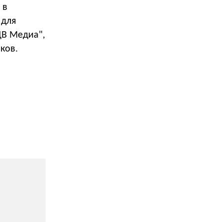
 в
 для
ДВ Медиа",
иков.