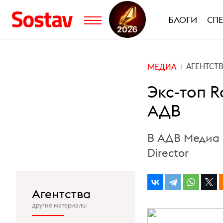
БЛОГИ
СП
АГЕНТСТ
МЕДИА
Экс-топ R
АДВ
В АДВ Медиа п
Director
Агентства
другие материалы