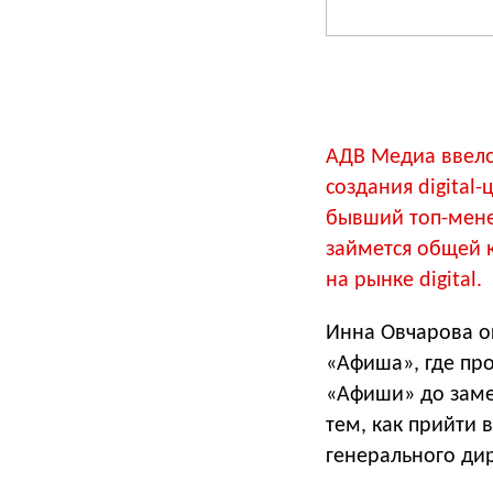
АДВ Медиа ввело
создания digital-
бывший топ-мене
займется общей 
на рынке digital.
Инна Овчарова ок
«Афиша», где пр
«Афиши» до заме
тем, как прийти 
генерального ди