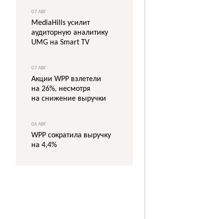
07 АВГ
MediaHills усилит
аудиторную аналитику
UMG на Smart TV
07 АВГ
Акции WPP взлетели
на 26%, несмотря
на снижение выручки
06 АВГ
WPP сократила выручку
на 4,4%