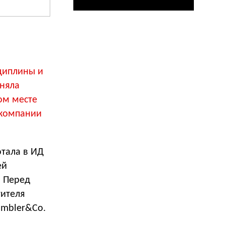
циплины и
аняла
ом месте
 компании
отала в ИД
ей
. Перед
тителя
ambler&Co.