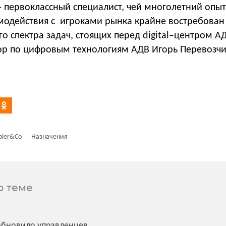
 первоклассный специалист, чей многолетний опыт
модействия с игроками рынка крайне востребован
 спектра задач, стоящих перед digital–центром А
тор по цифровым технологиям АДВ Игорь Перевозч
ler&Co
Назначения
о теме
a обновило управленцев