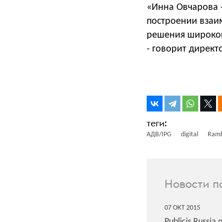
«Инна Овчарова -
построении взаи
решения широкого
- говорит дирек
АДВ/IPG
digital
Ramb
Новости п
07
ОКТ
2015
Publicis Russi