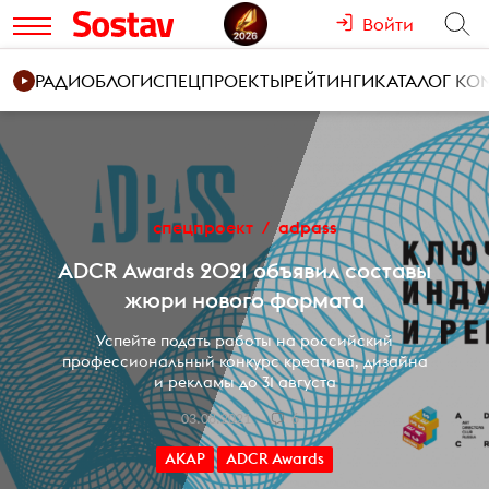
Войти
РАДИО
БЛОГИ
СПЕЦПРОЕКТЫ
РЕЙТИНГИ
КАТАЛОГ К
спецпроект
adpass
ADCR Awards 2021 объявил составы
жюри нового формата
Успейте подать работы на российский
профессиональный конкурс креатива, дизайна
и рекламы до 31 августа
03.08.2021
6
АКАР
ADCR Awards