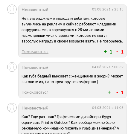
Неизвестный
03.08.2021 в 23:13
Нет, это эйджизм к молодым ребятам, которые
выучились на рекламу и сейчас работают младшими
сотрудниками, а соревнуются с 28-ми летними
насмотревшимися стариками, которые не могут
взрослую награду в своем возрасте взять. Не позорьтесь.
Пожаловаться
1
1
Неизвестный
04.08.2021 в 00:39
Как губа бедный выживет с женщинами в жюри? Может
выгоните их, ( а то креатору не комфортно )
Пожаловаться
1
Неизвестный
04.08.2021 в 11:05
Как? Еще раз - как? Графические дизайнеры будут
оценивать Print & Outdoor? Как вообще можно было
рекламную номинацию пихнуть к граф.дизайнерам? А