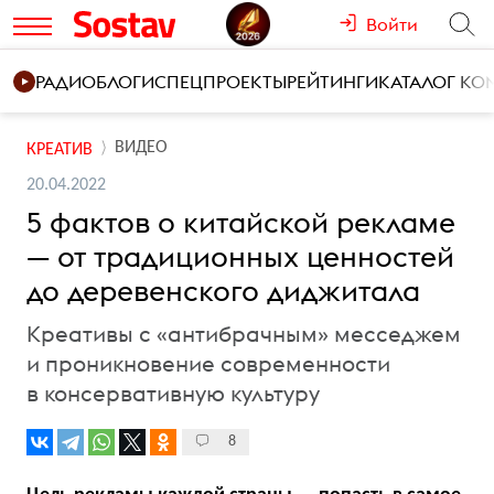
Войти
РАДИО
БЛОГИ
СПЕЦПРОЕКТЫ
РЕЙТИНГИ
КАТАЛОГ К
ВИДЕО
КРЕАТИВ
20.04.2022
5 фактов о китайской рекламе
— от традиционных ценностей
до деревенского диджитала
Креативы с «антибрачным» месседжем
и проникновение современности
в консервативную культуру
8