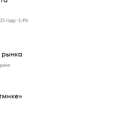
25 году -1,4%
о рынка
тране
тмике»