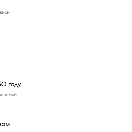
ёжной
30 году
системой
вом