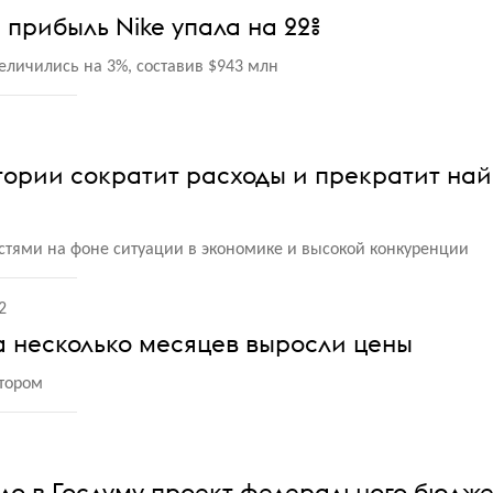
 прибыль Nike упала на 22%
еличились на 3%, составив $943 млн
тории сократит расходы и прекратит на
остями на фоне ситуации в экономике и высокой конкуренции
2
а несколько месяцев выросли цены
тором
ло в Госдуму проект федерального бюдж