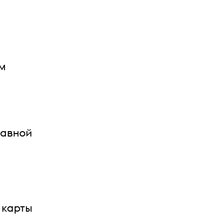
ом
тавной
 карты