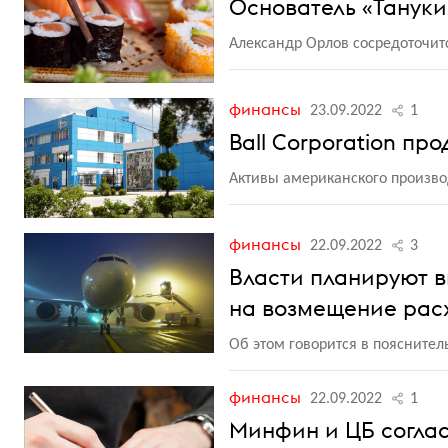
Основатель «Тануки
Александр Орлов сосредоточит
финансы
23.09.2022
1
Ball Corporation пр
Активы американского произв
финансы
22.09.2022
3
Власти планируют в
на возмещение расх
Об этом говорится в пояснител
финансы
22.09.2022
1
Минфин и ЦБ согла