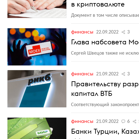
в криптовалюте
Документ в том числе описыва
финансы
22.09.2022
3
Глава набсовета Мо
Сергей Швецов также не искл
финансы
21.09.2022
3
Правительству разр
капитал ВТБ
Соответствующий законопроект
финансы
21.09.2022
6
Банки Турции, Каза