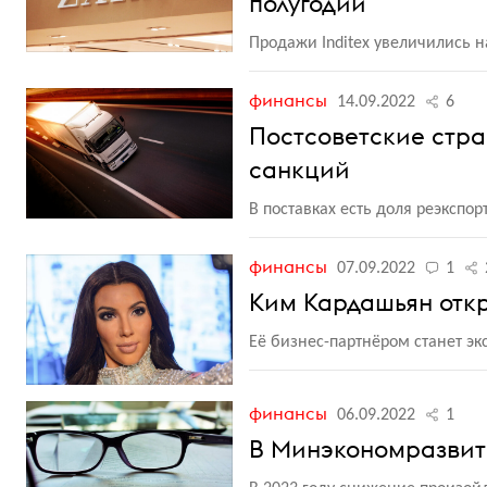
полугодии
Продажи Inditex увеличились н
финансы
14.09.2022
6
Постсоветские стр
санкций
В поставках есть доля реэкспо
финансы
07.09.2022
1
Ким Кардашьян отк
Её бизнес-партнёром станет э
финансы
06.09.2022
1
В Минэкономразвити