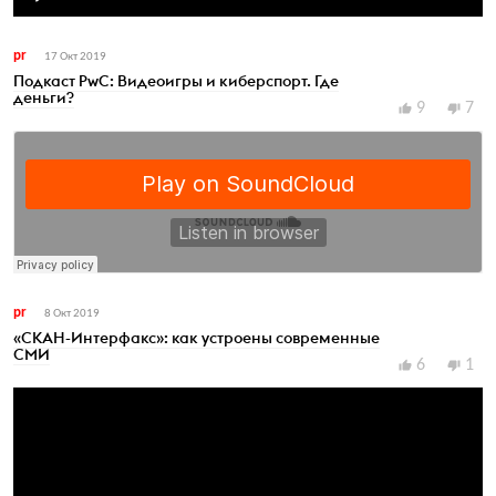
pr
17 Окт 2019
Подкаст PwC: Видеоигры и киберспорт. Где
деньги?
9
7
pr
8 Окт 2019
«СКАН-Интерфакс»: как устроены современные
СМИ
6
1