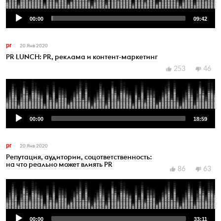
00:00
09:42
pr
20 Янв 2020
PR LUNCH: PR, реклама и контент-маркетинг
253
46
Audio
Player
00:00
18:59
pr
20 Янв 2020
Репутация, аудитории, соцответственность:
на что реально может влиять PR
86
63
Audio
Player
00:00
33:11