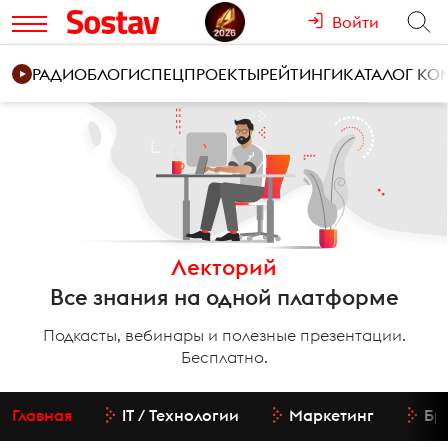
Войти
РАДИО
БЛОГИ
СПЕЦПРОЕКТЫ
РЕЙТИНГИ
КАТАЛОГ К
Лекторий
Все знания на одной платформе
Подкасты, вебинары и полезные презентации.
Бесплатно.
Главная
IT / Технологии
Маркетинг
Бр