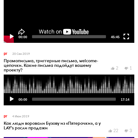
00:00
45:45
Video
Player
pr
20 Сен 2019
Промописьма, триггерные письма, welcome-
цепочки. Какие письма подойдут вашему
2
1
проекту?
Audio
Player
00:00
17:14
pr
4 Июн 2019
Как люди воровали Бузову из «Пятерочки», а у
LAY's росли продажи
22
3