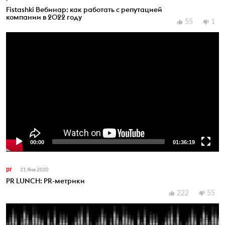
Fistashki Вебинар: как работать с репутацией
компании в 2022 году
55
1
00:00
01:36:19
Video
Player
pr
21 Янв 2020
PR LUNCH: PR-метрики
222
55
Audio
Player