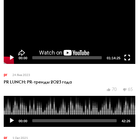
00:00
01:14:25
Video
Player
pr
24 Янв 2023
PR LUNCH: PR-тренды 2023 года
70
65
Audio
Player
00:00
42:26
pr
1 Окт 2021