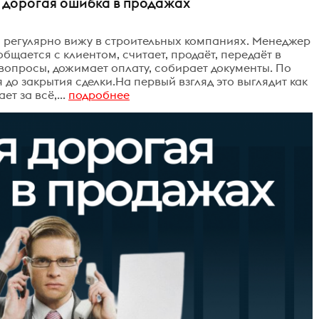
 дорогая ошибка в продажах
 я регулярно вижу в строительных компаниях. Менеджер
 общается с клиентом, считает, продаёт, передаёт в
 вопросы, дожимает оплату, собирает документы. По
я до закрытия сделки.На первый взгляд это выглядит как
т за всё,...
подробнее