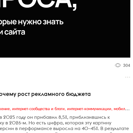
304
очему рост рекламного бюджета
Digital (web-дизайн, интернет-реклама и продвижение, интернет-сообщества и блоги, интернет-коммуникации, мобильный маркетинг, реклама на цифровых экранах)
 2025 году он прибавил 8,5%, приблизившись к
у в 2026-м. Но есть цифра, которая эту картину
версии в перформансе выросла на 40–45%. В результате