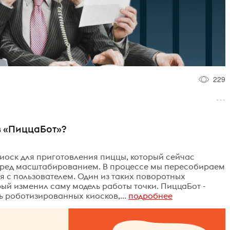
229
в «ПиццаБот»?
иоск для приготовления пиццы, который сейчас
еред масштабированием. В процессе мы пересобираем
я с пользователем. Один из таких поворотных
рый изменил саму модель работы точки. ПиццаБот -
ь роботизированных киосков,...
подробнее