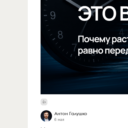
Антон Галушко
6 мая