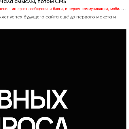
начала смыслы, потом CMS
Digital (web-дизайн, интернет-реклама и продвижение, интернет-сообщества и блоги, интернет-коммуникации, мобильный маркетинг, реклама на цифровых экранах)
ределяет успех будущего сайта ещё до первого макета и