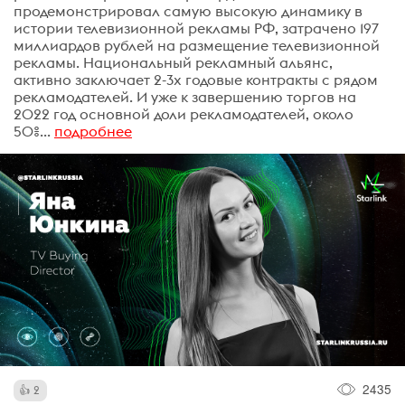
продемонстрировал самую высокую динамику в
истории телевизионной рекламы РФ, затрачено 197
миллиардов рублей на размещение телевизионной
рекламы. Национальный рекламный альянс,
активно заключает 2-3х годовые контракты с рядом
рекламодателей. И уже к завершению торгов на
2022 год основной доли рекламодателей, около
50%...
подробнее
2435
2